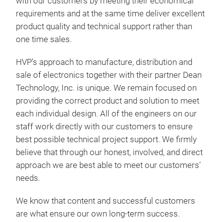
with our customers by meeting their economical
requirements and at the same time deliver excellent
Tap
product quality and technical support rather than
-
Cu
one time sales.
Nano
Toro
HVP’s approach to manufacture, distribution and
elec
sale of electronics together with their partner Dean
Technology, Inc. is unique. We remain focused on
providing the correct product and solution to meet
M
each individual design. All of the engineers on our
staff work directly with our customers to ensure
best possible technical project support. We firmly
believe that through our honest, involved, and direct
approach we are best able to meet our customers’
needs.
We know that content and successful customers
are what ensure our own long-term success.