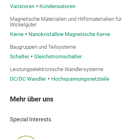
Varistoren
Kondensatoren
volt
volt
Magnetische Materialien und Hilfsmaterialien für
prec
Wickelgüter
dis
Kerne
Nanokristalline Magnetische Kerne
bulk
Nick
Baugruppen und Teilsysteme
quic
Qui
Gene
elec
Schalter
Gleichstromschalter
Feat
Inte
Leistungselektronische Wandlersysteme
High
DC/DC Wandler
Hochspannungsnetzteile
gro
Safe
High
Mehr über uns
Inte
Special Interests