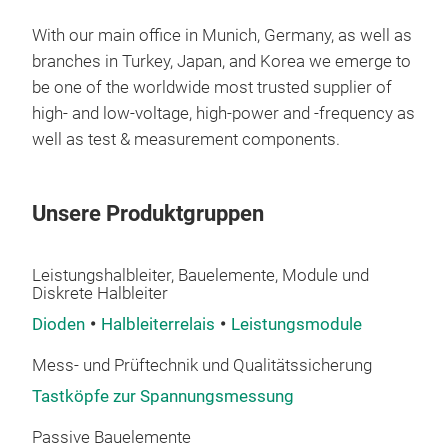
With our main office in Munich, Germany, as well as
Pul
branches in Turkey, Japan, and Korea we emerge to
- Fu
be one of the worldwide most trusted supplier of
sta
high- and low-voltage, high-power and -frequency as
typ
well as test & measurement components.
Unsere Produktgruppen
Leistungshalbleiter, Bauelemente, Module und
Diskrete Halbleiter
Dioden
Halbleiterrelais
Leistungsmodule
Mess- und Prüftechnik und Qualitätssicherung
Tastköpfe zur Spannungsmessung
Qui
Passive Bauelemente
We o