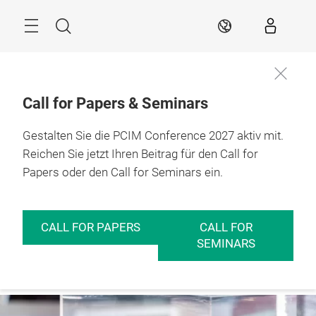
Überspringen
Menü
Suche
DE
Call for Papers & Seminars
Gestalten Sie die PCIM Conference 2027 aktiv mit.
Mehr Infos
11. – 13.05.2027

Nürnberg
Reichen Sie jetzt Ihren Beitrag für den Call for
Papers oder den Call for Seminars ein.
CALL FOR PAPERS
CALL FOR
SEMINARS