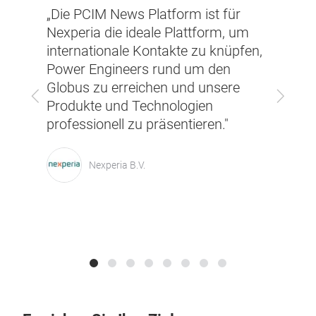
Partn
„Die PCIM News Platform ist für
t die
PCIM
Nexperia die ideale Plattform, um
Mesag
internationale Kontakte zu knüpfen,
Bran
Power Engineers rund um den
große
Globus zu erreichen und unsere
Zurück
Vor
te.
Proj
Produkte und Technologien
 an
Halbl
professionell zu präsentieren."
über 
Infor
Nexperia B.V.