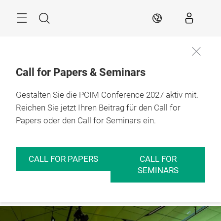
Überspringen
Menü
Suche
DE
Call for Papers & Seminars
Gestalten Sie die PCIM Conference 2027 aktiv mit.
Mehr Infos
11. – 13.05.2027

Nürnberg
Reichen Sie jetzt Ihren Beitrag für den Call for
Papers oder den Call for Seminars ein.
CALL FOR PAPERS
CALL FOR
SEMINARS