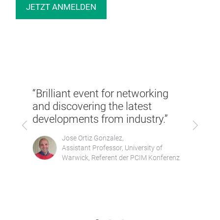
JETZT ANMELDEN
„Die 
optim
anwe
ith
leis
“Brilliant event for networking
zwisc
and discovering the latest
y in
Forsc
developments from industry.”
Zurück
Vor
Unive
für J
Jose Ortiz Gonzalez,
Assistant Professor, University of
anwe
er,
Warwick, Referent der PCIM Konferenz
Leist