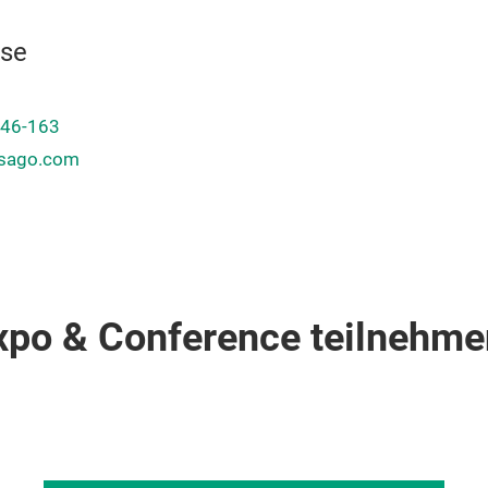
sse
946-163
esago.com
xpo & Conference teilnehme