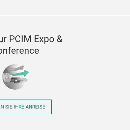
ur PCIM Expo &
onference
N SIE IHRE ANREISE