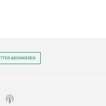
ETTER ABONNIEREN
n
utube
podcast