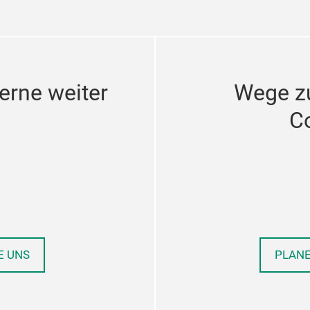
erne weiter
Wege z
C
E UNS
PLANE