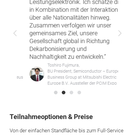
Leistungselektronik. Ich schätze dies
und 
in Kombination mit der Interaktion
diese
über alle Nationalitäten hinweg.
vergl
Zusammen verfolgen wir unser
Sie i
Zurück
Vor
gemeinsames Ziel, unsere
Mehrh
en
Gesellschaft global in Richtung
und 
Dekarbonisierung und
Ort t
Nachhaltigkeit zu entwickeln.”
Toshiro Fujimura,
g
BU President, Semiconductor – European
Heraeus
Business Group at Mitsubishi Electric
Expo
Europe B.V., Aussteller der PCIM Expo
Teilnahmeoptionen & Preise
Von der einfachen Standfläche bis zum Full-Service