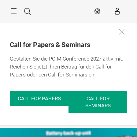
Überspringen
Menü
Suche
DE
Call for Papers & Seminars
Gestalten Sie die PCIM Conference 2027 aktiv mit.
Jetzt
11. – 13.05.2027

Aussteller
Nürnberg
Reichen Sie jetzt Ihren Beitrag für den Call for
werden
Papers oder den Call for Seminars ein.
CALL FOR PAPERS
CALL FOR
SEMINARS