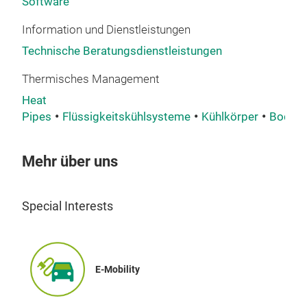
Software
zwi
Information und Dienstleistungen
real
nich
Technische Beratungsdienstleistungen
(Har
Thermisches Management
wir 
Heat
zwis
Pipes
Flüssigkeitskühlsysteme
Kühlkörper
Bodenp
und 
Leit
gewä
Mehr über uns
mon
Ver
Special Interests
bes
Kühl
ents
(typ
E-Mobility
Inst
usw.