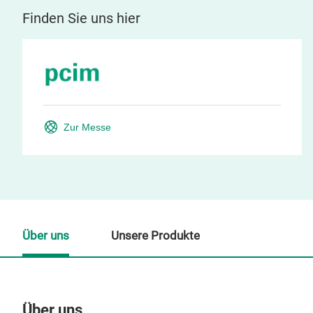
Finden Sie uns hier
Zur Messe
Über uns
Unsere Produkte
Über uns
Un