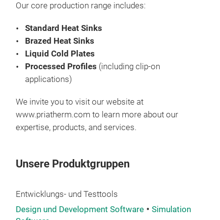
Our core production range includes:
mec
Wärm
Standard Heat Sinks
Mate
Brazed Heat Sinks
Vers
Liquid Cold Plates
Wärm
Processed Profiles
(including clip-on
Anw
applications)
natü
Konv
We invite you to visit our website at
Kund
www.priatherm.com to learn more about our
Ripp
expertise, products, and services.
Kühl
Kühl
Unsere Produktgruppen
die 
Wär
rei
Entwicklungs- und Testtools
Alum
Design und Development Software
Simulation
Mögl