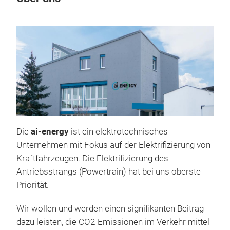
Pas
Die
ai-energy
ist ein elektrotechnisches
Unse
Unternehmen mit Fokus auf der Elektrifizierung von
Fara
Kraftfahrzeugen. Die Elektrifizierung des
........
Antriebsstrangs (Powertrain) hat bei uns oberste
Far
Priorität.
Fara
Wir wollen und werden einen signifikanten Beitrag
Hers
dazu leisten, die CO2-Emissionen im Verkehr mittel-
ein 