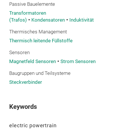
die 
Passive Bauelemente
Lei
Bra
Transformatoren
An 
Pro
(Trafos)
Kondensatoren
Induktivität
kom
- C
mod
Aut
- C
Thermisches Management
Fert
- In
Thermisch leitende Füllstoffe
Unse
PNJ
- El
Kera
- Si
Sensoren
- P
........
- S
Magnetfeld Sensoren
Strom Sensoren
Ker
- Si
Unt
Baugruppen und Teilsysteme
- G
GmbH
- To
Steckverbinder
euro
- H
zeic
- H
in d
........
Keywords
Wär
S4s
Foli
S4se
electric powertrain
- Wä
kost