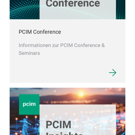
füh
Rec
Date
Indu
PCIM Conference
Schi
Pro
Informationen zur PCIM Conference &
- H
Seminars
- LV
- La
- K