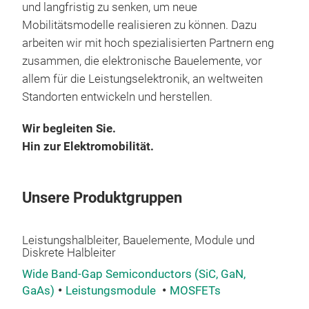
und langfristig zu senken, um neue
Das 
Mobilitätsmodelle realisieren zu können. Dazu
Qual
arbeiten wir mit hoch spezialisierten Partnern eng
Anb
zusammen, die elektronische Bauelemente, vor
welt
allem für die Leistungselektronik, an weltweiten
- k
Standorten entwickeln und herstellen.
- X
- Y
Akt
Wir begleiten Sie.
- Sn
Hin zur Elektromobilität.
Unse
- AC
Sil
- M
........
........
Unsere Produktgruppen
PNJ
Sunl
Semi
Elec
2018
Leistungshalbleiter, Bauelemente, Module und
spez
Diskrete Halbleiter
Halb
und 
1694
Wide Band-Gap Semiconductors (SiC, GaN,
Unte
welt
GaAs)
Leistungsmodule
MOSFETs
Mik
Fer