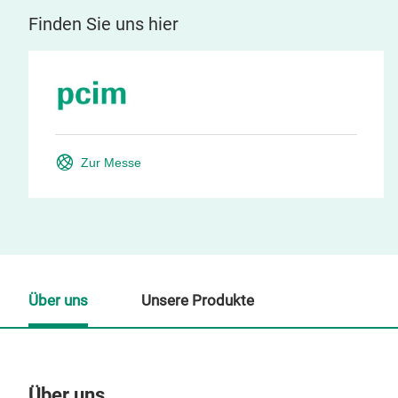
Finden Sie uns hier
Zur Messe
Über uns
Unsere Produkte
Über uns
Un