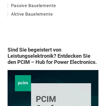
- Ga
Exp
Passive Bauelemente
- So
basi
Aktive Bauelemente
- Wä
das
- Ga
Sens
- So
und 
- W
S4s
- K
Hoc
- Wä
Sind Sie begeistert von
- Gr
Leistungselektronik? Entdecken Sie
- P
den PCIM – Hub for Power Electronics.
- K
- S
........
Rec
Inte
Suz