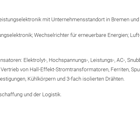
 Leistungselektronik mit Unternehmensstandort in Bremen und 
tungselektronik; Wechselrichter für erneuerbare Energien; Luf
atoren: Elektrolyt-, Hochspannungs-, Leistungs-, AC-, Snubber
m Vertrieb von Hall-Effekt-Stromtransformatoren, Ferriten, 
festigungen, Kühlkörpern und 3-fach isolierten Drähten.
eschaffung und der Logistik.