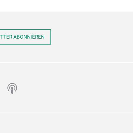
ETTER ABONNIEREN
n
utube
podcast