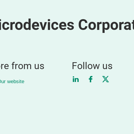
icrodevices Corpora
re from us
Follow us
LinkedIn
Facebook
Twitter
ur website