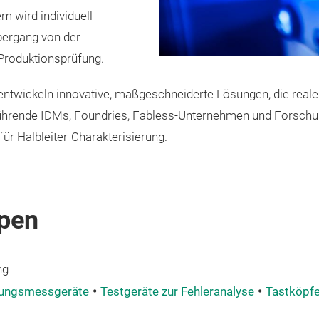
 wird individuell
bergang von der
 Produktionsprüfung.
entwickeln innovative, maßgeschneiderte Lösungen, die rea
rende IDMs, Foundries, Fabless-Unternehmen und Forschung
für Halbleiter-Charakterisierung.
pen
ng
ungsmessgeräte
Testgeräte zur Fehleranalyse
Tastköpf