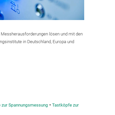
Power Test
le Messherausforderungen lösen und mit den
sinstitute in Deutschland, Europa und
Dieses Messsys
Komplettlösung 
und 3-poligen 
Feldeffekttransi
Transistoren (Bi
Kondensatoren 
das einmalige K
können alle rel
e zur Spannungsmessung
Tastköpfe zur
State und On-St
Kapazitäten (C