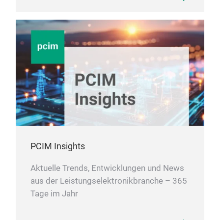
volt
Devi
prox
tran
ACP
opt
PCIM Insights
and
The
Aktuelle Trends, Entwicklungen und News
opto
aus der Leistungselektronikbranche – 365
faul
Tage im Jahr
mod
kV/