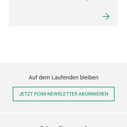
ACF
Cha
for
The
Vol
are 
rail
337
mou
isol
isol
M
outp
Auf dem Laufenden bleiben
vol
chan
JETZT PCIM-NEWSLETTER ABONNIEREN