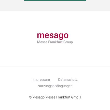
volt
and
enti
intr
driv
powe
fibe
Impressum
Datenschutz
Nutzungsbedingungen
Hig
© Mesago Messe Frankfurt GmbH
Aut