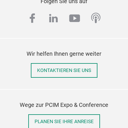
Folgen Sie uns auf
facebook
linkedin
youtube
podcas
Wir helfen Ihnen gerne weiter
Opt
Fam
KONTAKTIEREN SIE UNS
Bro
elec
powe
EMI 
Wege zur PCIM Expo & Conference
high
incl
high
PLANEN SIE IHRE ANREISE
envi