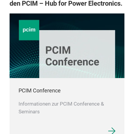
den PCIM – Hub for Power Electronics.
CSA
ACH
Eff
The
Hall
devi
sens
PCIM Conference
7345
Hall
Informationen zur PCIM Conference &
near
Seminars
thro
mag
fiel