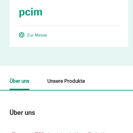
Zur Messe
Über uns
Unsere Produkte
Über uns
Un
M