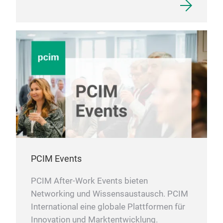
exce
curr
elim
enab
isol
powe
mou
338
332
ACP
resp
rein
work
PCIM Events
IEC/
PCIM After-Work Events bieten
Networking und Wissensaustausch. PCIM
International eine globale Plattformen für
Innovation und Marktentwicklung.