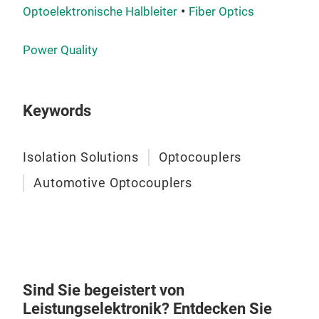
per
Optoelektronische Halbleiter
Fiber Optics
meas
trad
Power Quality
ACF
Sle
The
Keywords
wit
opt
Isolation Solutions
Optocouplers
feat
Automotive Optocouplers
powe
fee
saf
com
pac
smar
Sind Sie begeistert von
galv
Leistungselektronik? Entdecken Sie
meet