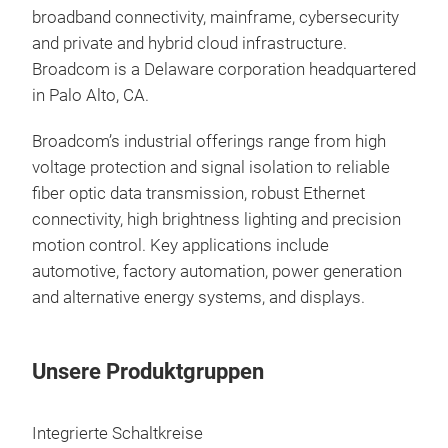
broadband connectivity, mainframe, cybersecurity
The
and private and hybrid cloud infrastructure.
sig
Broadcom is a Delaware corporation headquartered
clo
in Palo Alto, CA.
sup
inp
Broadcom’s industrial offerings range from high
mea
voltage protection and signal isolation to reliable
It is
M
fiber optic data transmission, robust Ethernet
or o
connectivity, high brightness lighting and precision
suc
motion control. Key applications include
ACP
automotive, factory automation, power generation
ope
and alternative energy systems, and displays.
ACP
sour
acco
Unsere Produktgruppen
thr
SO-
Integrierte Schaltkreise
deli