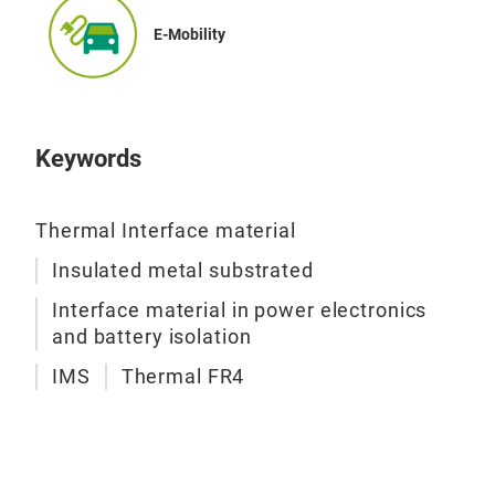
Wärm
Leit
E-Mobility
und
Man
Keywords
Thermal Interface material
Insulated metal substrated
Interface material in power electronics
and battery isolation
IMS
Thermal FR4