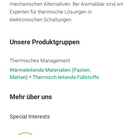
End
mechanischen Alternativen. Bei Aismalibar sind wir
für 
Experten für thermische Lösungen in
eing
elektronischen Schaltungen.
ermö
verb
Unsere Produktgruppen
für
Anw
umfa
Thermisches Management
kom
Wärmeleitende Materialien (Pasten,
Lösu
Matten)
Thermisch leitende Füllstoffe
zu s
3,2
Mehr über uns
Beid
wär
glas
Special Interests
Eins
(PR