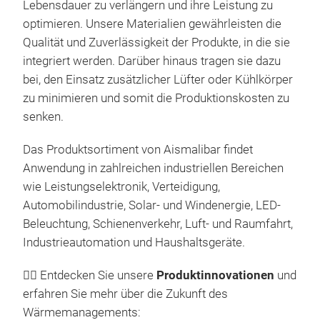
Lebensdauer zu verlängern und ihre Leistung zu
optimieren. Unsere Materialien gewährleisten die
Qualität und Zuverlässigkeit der Produkte, in die sie
integriert werden. Darüber hinaus tragen sie dazu
bei, den Einsatz zusätzlicher Lüfter oder Kühlkörper
𝗧
zu minimieren und somit die Produktionskosten zu
Wird
senken.
Leis
eing
Das Produktsortiment von Aismalibar findet
poly
Anwendung in zahlreichen industriellen Bereichen
das 
wie Leistungselektronik, Verteidigung,
Durc
Dick
Automobilindustrie, Solar- und Windenergie, LED-
Wide
Durc
Beleuchtung, Schienenverkehr, Luft- und Raumfahrt,
diel
The
Industrieautomation und Haushaltsgeräte.
Isol
Ref
👉🏼 Entdecken Sie unsere
Produktinnovationen
und
und
Dick
erfahren Sie mehr über die Zukunft des
wird
Durc
Wärmemanagements:
Lei