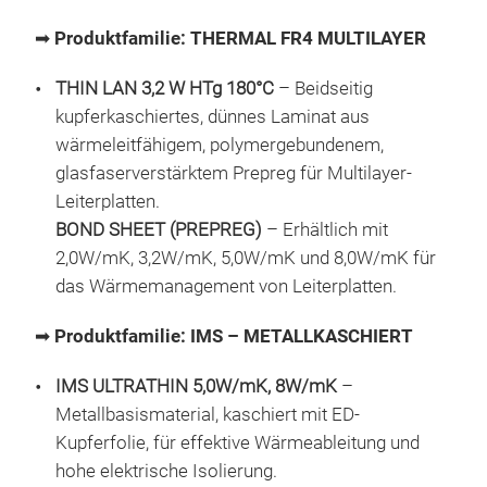
The
abge
➡
Produktfamilie: THERMAL FR4 MULTILAYER
Fer
eine
THIN LAN 3,2 W HTg 180°C
– Beidseitig
Seri
kupferkaschiertes, dünnes Laminat aus
opti
wärmeleitfähigem, polymergebundenem,
✅ N
𝗜
glasfaserverstärktem Prepreg für Multilayer-
✅ K
Leiterplatten.
Inte
Ene
BOND SHEET (PREPREG)
– Erhältlich mit
Diel
✅ A
2,0W/mK, 3,2W/mK, 5,0W/mK und 8,0W/mK für
Leis
✅ Ho
das Wärmemanagement von Leiterplatten.
ermö
Ver
verf
➡
Produktfamilie: IMS – METALLKASCHIERT
diel
HTC
und
HTC
IMS ULTRATHIN 5,0W/mK, 8W/mK
–
Betr
HTC
Metallbasismaterial, kaschiert mit ED-
✅ Ul
HTC
Kupferfolie, für effektive Wärmeableitung und
✅ He
HTC
hohe elektrische Isolierung.