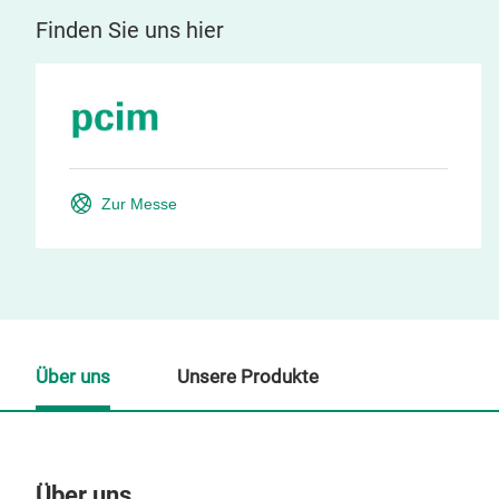
Finden Sie uns hier
Zur Messe
Über uns
Unsere Produkte
Über uns
Un