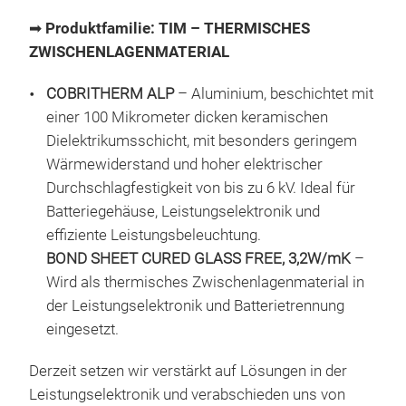
✅ H
HTC
➡
Produktfamilie: TIM – THERMISCHES
COB
HTC
ZWISCHENLAGENMATERIAL
alum
Kupf
COBRITHERM ALP
– Aluminium, beschichtet mit
eine
einer 100 Mikrometer dicken keramischen
elek
Dielektrikumsschicht, mit besonders geringem
ent
Wärmewiderstand und hoher elektrischer
gewä
Durchschlagfestigkeit von bis zu 6 kV. Ideal für
Wärm
Batteriegehäuse, Leistungselektronik und
sowi
effiziente Leistungsbeleuchtung.
Pro
BOND SHEET CURED GLASS FREE, 3,2W/mK
–
𝗧𝗛
BO
Wird als thermisches Zwischenlagenmaterial in
der Leistungselektronik und Batterietrennung
Pro
eingesetzt.
Pre
Baut
Derzeit setzen wir verstärkt auf Lösungen in der
dest
Leistungselektronik und verabschieden uns von