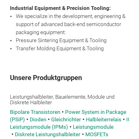
Industrial Equipment & Precision Tooling:
Bosc
We specialize in the development, engineering &
cycl
support of advanced back-end semiconductor
Low 
packaging equipment:
in-l
Pressure Sintering Equipment & Tooling
The 
Transfer Molding Equipment & Tooling
solu
with
Unsere Produktgruppen
Leistungshalbleiter, Bauelemente, Module und
Diskrete Halbleiter
Bipolare Transistoren
Power System in Package
(PSiP)
Dioden
Gleichrichter
Halbleiterrelais
IGBT
Leistungsmodule (IPMs)
Leistungsmodule
Diskrete Leistungshalbleiter
MOSFETs