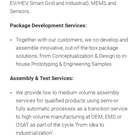
Bosc
EV/HEV, Smart Grid and Industrial), MEMS and
cycl
Sensors.
Low 
Package Development Services:
in-l
Howe
Together with our customers, we co-develop and
Sint
assemble innovative, out-of-the-box package
pres
solutions, from Conceptualization & Design to in-
larg
house Prototyping & Engineering Samples.
Assembly & Test Services:
We provide low to medium volume assembly
services for qualified products using semi-or
fully automatic processes as a transition service
to high volume manufacturing at OEM, EMS or
OSAT as part of the cycle ‘from idea to
industrialization’.
Sint