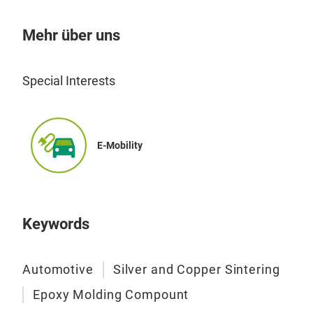
Uni
Mehr über uns
The 
Mold
Special Interests
of p
cera
Assi
tran
E-Mobility
Tefl
down
are 
Dyna
Keywords
enab
that
poss
Automotive
Silver and Copper Sintering
win
Epoxy Molding Compount
in a