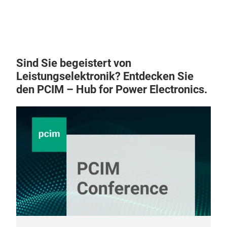
tech
numb
mold
enca
that
Sind Sie begeistert von
mol
Leistungselektronik? Entdecken Sie
a hi
den PCIM – Hub for Power Electronics.