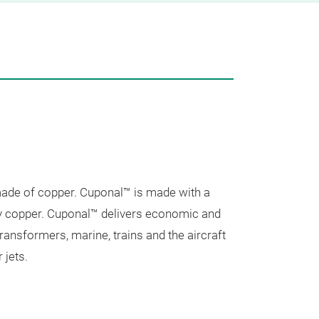
Unsere
made of copper. Cuponal™ is made with a
ity copper. Cuponal™ delivers economic and
ansformers, marine, trains and the aircraft
 jets.