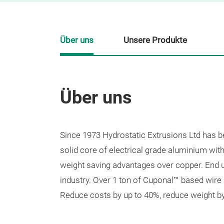
Über uns
Unsere Produkte
Über uns
Since 1973 Hydrostatic Extrusions Ltd has 
solid core of electrical grade aluminium wi
weight saving advantages over copper. End us
industry. Over 1 ton of Cuponal™ based wir
Reduce costs by up to 40%, reduce weight by