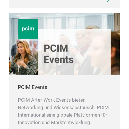
wer
Hoc
Legi
Lot,
Lot
13.
mit 
Lot
Vak
abz
zu r
die
PCIM Events
14.
kann
PCIM After-Work Events bieten
Pat
Networking und Wissensaustausch. PCIM
auto
International eine globale Plattformen für
und
Innovation und Marktentwicklung.