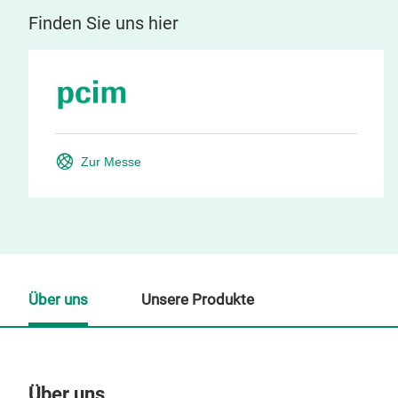
Finden Sie uns hier
Zur Messe
Über uns
Unsere Produkte
Über uns
Un