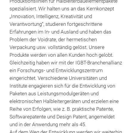
Produktionslinien für Halbleiterbauelementpakete
Sich
spezialisiert. Wir halten uns an das Kernkonzept
beo
„Innovation, Intelligenz, Kreativität und
kann
Verantwortung“, studieren fortgeschrittene
die 
Erfahrungen im In- und Ausland und haben das
sich
Problem der Voidrate, der hermetischen
Gerä
Verpackung usw. vollständig gelöst. Unsere
Hoc
Produkte werden von allen Kunden hoch gelobt.
ausg
Gleichzeitig haben wir mit der IGBT-Branchenallianz
Kam
ein Forschungs- und Entwicklungszentrum
Wass
eingerichtet. Verschiedene Universitäten und
Abkü
Institute engagieren sich für die Entwicklung von
Lab
Vak
Paketen aus Leistungsmodulgeräten und
fors
elektronischen Halbleitergeräten und erzielen eine
1. 
Pro
Reihe von Erfolgen, wie z. B. praktische Patente,
Sich
eins
Softwarepatente und Design Patent, angemeldet
beo
auto
und in der Anwendung mehr als 45.
eine
bear
Auf dem Weg der Entwicklung werden wir weiterhin
ein