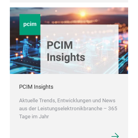
Lötm
unu
Proz
Dat
Fors
Kurv
Temp
Pro
Ger
Vak
gewä
ohn
Trag
11.S
PCIM Insights
Was
una
Aktuelle Trends, Entwicklungen und News
unab
aus der Leistungselektronikbranche – 365
Gas
Tage im Jahr
Gerä
Abkü