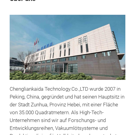
Chengliankaida Technology.Co.,LTD wurde 2007 in
Lab
Peking, China, gegründet und hat seinen Hauptsitz in
Ver
der Stadt Zunhua, Provinz Hebei, mit einer Fläche
Ver
von 35.000 Quadratmetern. Als High-Tech-
Verp
Unternehmen sind wir auf Forschungs- und
luft
Entwicklungsreihen, Vakuumlötsysteme und
Beo