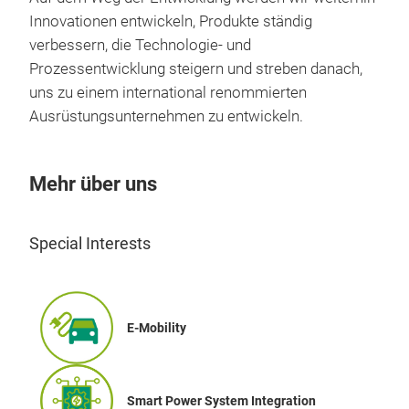
Ste
Innovationen entwickeln, Produkte ständig
die
kön
verbessern, die Technologie- und
ent
Kühl
Prozessentwicklung steigern und streben danach,
Prod
Pro
uns zu einem international renommierten
Heiz
Ein-
Ausrüstungsunternehmen zu entwickeln.
Stro
7.D
Seit
unt
Temp
Mehr über uns
Dat
gewä
Soft
mit 
Temp
Hoc
Special Interests
Pro
ausg
Gerä
Ame
Kam
V30
8.Sc
Das 
Wass
E-Mobility
Abkü
Bes
Abkü
Vak
1. 
9.Lö
fors
Sich
Gesa
Smart Power System Integration
Pro
beo