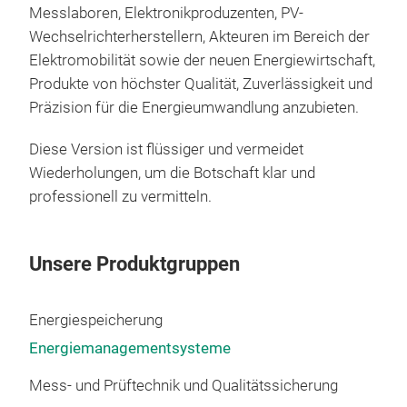
Messlaboren, Elektronikproduzenten, PV-
Aus
Wechselrichterherstellern, Akteuren im Bereich der
Mod
Elektromobilität sowie der neuen Energiewirtschaft,
Eing
Produkte von höchster Qualität, Zuverlässigkeit und
Sync
Präzision für die Energieumwandlung anzubieten.
Para
ein
Diese Version ist flüssiger und vermeidet
Str
Wiederholungen, um die Botschaft klar und
Akti
professionell zu vermitteln.
Eing
Seh
Mode
Unsere Produktgruppen
MHz
geri
Energiespeicherung
Rau
Energiemanagementsysteme
Schn
Ver
Mess- und Prüftechnik und Qualitätssicherung
Leis