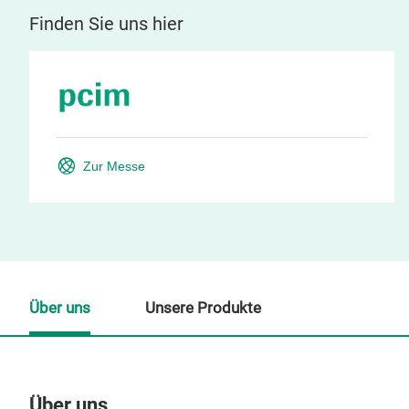
Finden Sie uns hier
Zur Messe
Über uns
Unsere Produkte
Über uns
Un