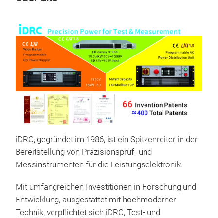
M
iDRC, gegründet im 1986, ist ein Spitzenreiter in der
Aut
Bereitstellung von Präzisionsprüf- und
ver
Messinstrumenten für die Leistungselektronik.
Ech
Mit umfangreichen Investitionen in Forschung und
460
Entwicklung, ausgestattet mit hochmoderner
V/2
Technik, verpflichtet sich iDRC, Test- und
3P A