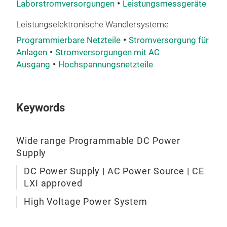
Laborstromversorgungen
Leistungsmessgeräte
Tem
Ein
Leistungselektronische Wandlersysteme
Leis
Programmierbare Netzteile
Stromversorgung für
Rege
Anlagen
Stromversorgungen mit AC
Arbe
Ausgang
Hochspannungsnetzteile
Mit 
Simu
Stel
Keywords
bere
18-B
die
Wide range Programmable DC Power
Supply
Touc
Inte
DC Power Supply | AC Power Source | CE
zuve
LXI approved
getr
High Voltage Power System
Anp
mög