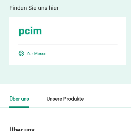
Finden Sie uns hier
Zur Messe
Über uns
Unsere Produkte
Über uns
Un