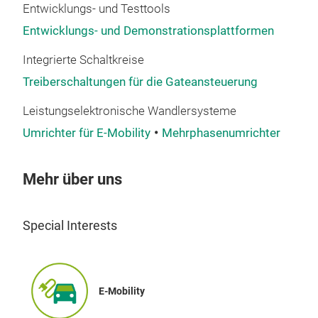
ISO2
Entwicklungs- und Testtools
ASIL
Entwicklungs- und Demonstrationsplattformen
Int
Integrierte Schaltkreise
Treiberschaltungen für die Gateansteuerung
Dre
inte
Leistungselektronische Wandlersysteme
Leis
Umrichter für E-Mobility
Mehrphasenumrichter
auf
Inte
Mehr über uns
Hera
Plug
M
Mark
Special Interests
Ress
lang
inte
mehr
E-Mobility
von