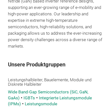
Nitride (GaN) based inverter reference designs,
Voll
supporting an ever-growing range of e-mobility and
Refe
high-power applications. Our leadership and
Ele
expertise in extreme high-temperature
unte
semiconductors, high-reliability solutions, and
Hoc
packaging allows us to address the ever-increasing
CISS
power density challenges across a diverse range of
Steu
markets.
Ada
DC-
Kon
Unsere Produktgruppen
mit 
wird
Leistungshalbleiter, Bauelemente, Module und
Sili
Diskrete Halbleiter
von 
Wide Band-Gap Semiconductors (SiC, GaN,
dem
GaAs)
IGBTs
Integrierte Leistungsmodule
Verf
(IPMs)
Leistungsmodule
bere