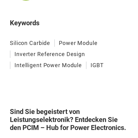
prof
Keywords
Silicon Carbide
Power Module
Inverter Reference Design
SiC
Intelligent Power Module
IGBT
Zus
biet
Ste
und 
zus
Sind Sie begeistert von
V-/
3-P
Leistungselektronik? Entdecken Sie
mech
Lei
den PCIM – Hub for Power Electronics.
Modu
Eine