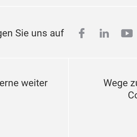
facebook
linkedi
yo
gen Sie uns auf
erne weiter
Wege z
C