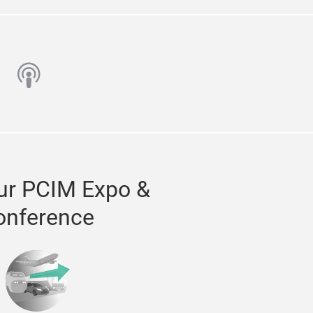
n
utube
podcast
ur PCIM Expo &
onference