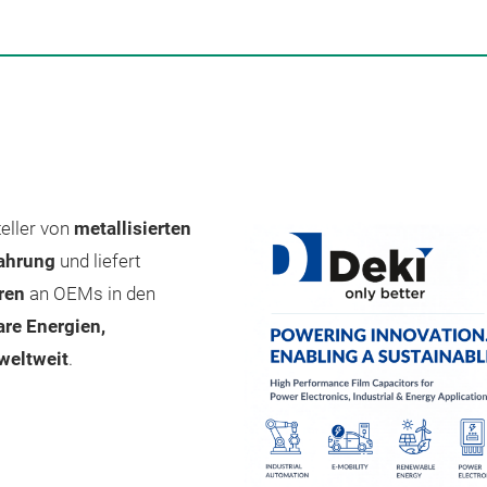
teller von
metallisierten
fahrung
und liefert
ren
an OEMs in den
are Energien,
weltweit
.