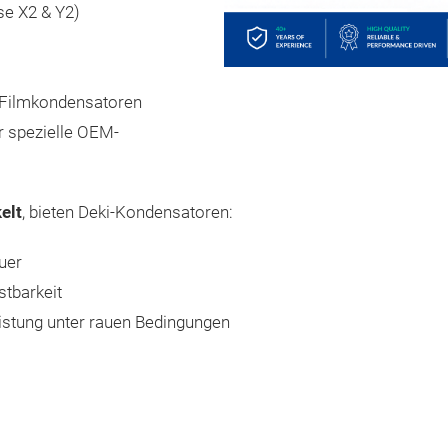
e X2 & Y2)
r-Filmkondensatoren
r spezielle OEM-
elt
, bieten Deki-Kondensatoren:
uer
stbarkeit
eistung unter rauen Bedingungen