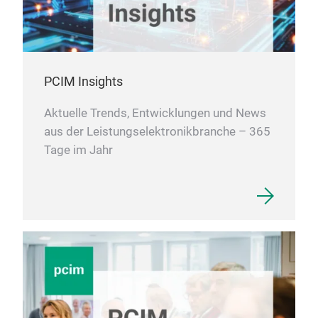
Bec
Sili
oper
Elec
PCIM Insights
high
Aktuelle Trends, Entwicklungen und News
M
aus der Leistungselektronikbranche – 365
Tage im Jahr