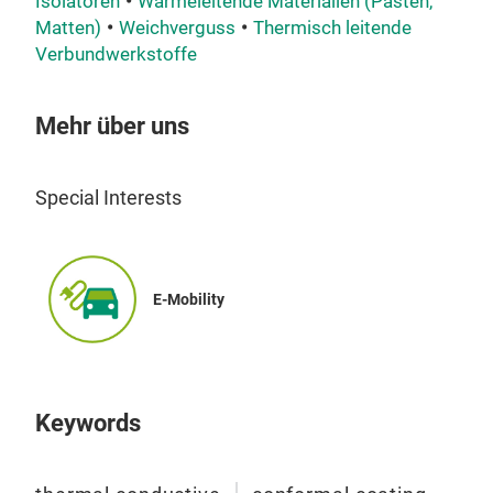
Isolatoren
Wärmeleitende Materialien (Pasten,
com
Matten)
Weichverguss
Thermisch leitende
RT-/
Verbundwerkstoffe
• Th
com
Mehr über uns
UV c
• Me
Only
Special Interests
• Po
RT-/
tem
(1-
E-Mobility
Dam
for
Keywords
▪“S
pot 