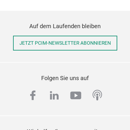
elec
resi
long
even
Auf dem Laufenden bleiben
envi
low-
JETZT PCIM-NEWSLETTER ABONNIEREN
time
effi
Outs
resi
Folgen Sie uns auf
infl
stro
facebook
linkedin
youtube
podcas
Enh
shor
sol
edge
tech