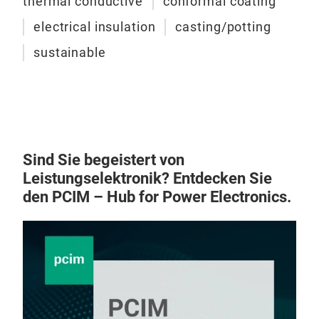
thermal conductive
conformal coating
wait
electrical insulation
casting/potting
late
sustainable
M
Sind Sie begeistert von
Leistungselektronik? Entdecken Sie
den PCIM – Hub for Power Electronics.
ELAN-tro
cap
Epo