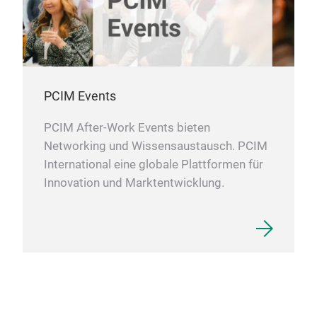
PCIM Events
Bec
PCIM After-Work Events bieten
A n
Networking und Wissensaustausch. PCIM
Bec
International eine globale Plattformen für
the 
Innovation und Marktentwicklung.
reli
humi
conf
prot
Wit
gene
inno