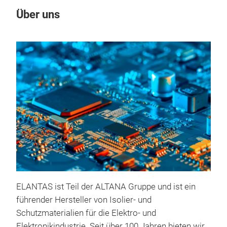
Über uns
Un
M
Con
ELANTAS ist Teil der ALTANA Gruppe und ist ein
▪Thi
führender Hersteller von Isolier- und
edg
Schutzmaterialien für die Elektro- und
idea
Elektronikindustrie. Seit über 100 Jahren bieten wir