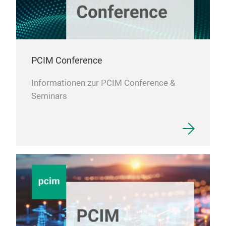
SHV
Ther
Mixi
PCIM Conference
Key 
Ver
Informationen zur PCIM Conference &
Exce
Seminars
For 