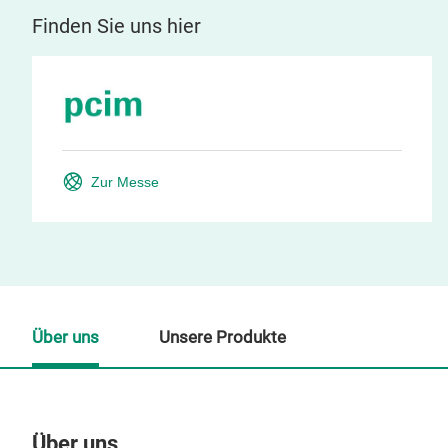
Finden Sie uns hier
Zur Messe
Über uns
Unsere Produkte
Über uns
Un