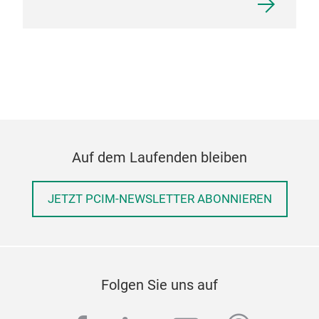
wer
In d
für 
dene
mögl
Lös
ermö
ohne
Auf dem Laufenden bleiben
nied
Kupf
JETZT PCIM-NEWSLETTER ABONNIEREN
Abs
Kon
Ihr
Folgen Sie uns auf