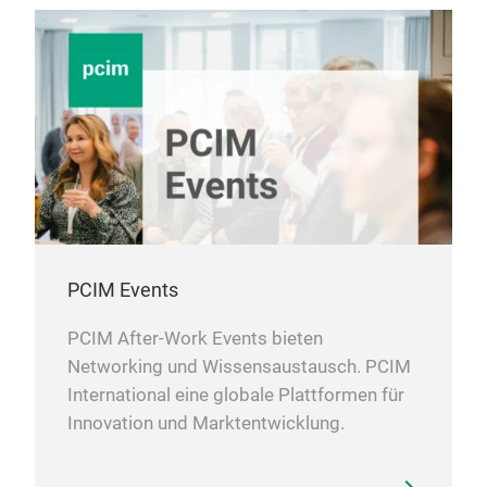
Kon
LÖS
häuf
Hoch
Ene
dab
eine
bis 
Kond
Erfa
PCIM Events
ermö
PCIM After-Work Events bieten
Kon
Networking und Wissensaustausch. PCIM
und 
International eine globale Plattformen für
Diel
Innovation und Marktentwicklung.
gebi
sind
der