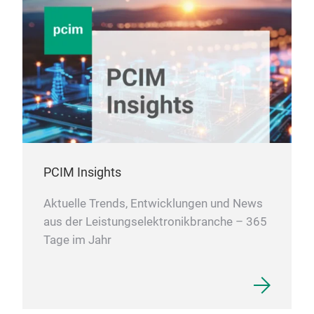
weni
umw
noto
und 
werd
Der 
Scha
Kühl
Bech
sta
GEP
Betr
Bau
FIT 
HDD
den 
nied
PCIM Insights
dies
Aktuelle Trends, Entwicklungen und News
Elek
aus der Leistungselektronikbranche – 365
Wech
Tage im Jahr
ode
bis 
öff
Wege
hoh