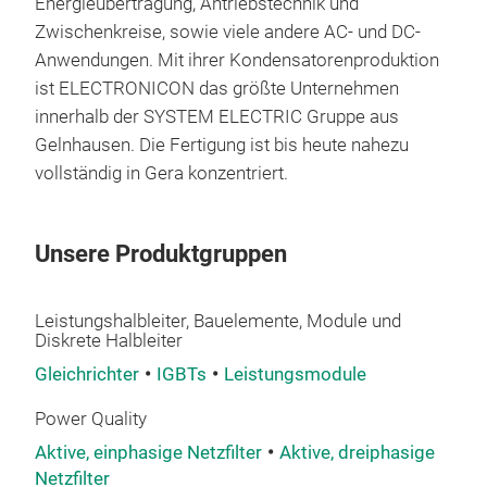
Energieübertragung, Antriebstechnik und
AC 
Zwischenkreise, sowie viele andere AC- und DC-
Anwendungen. Mit ihrer Kondensatorenproduktion
Sie 
ist ELECTRONICON das größte Unternehmen
Harz
innerhalb der SYSTEM ELECTRIC Gruppe aus
Sich
Gelnhausen. Die Fertigung ist bis heute nahezu
ein 
vollständig in Gera konzentriert.
Mill
INT
bek
Unsere Produktgruppen
des
uns
Leistungshalbleiter, Bauelemente, Module und
Met
Diskrete Halbleiter
Die 
Gleichrichter
IGBTs
Leistungsmodule
umwe
neut
Power Quality
and
Aktive, einphasige Netzfilter
Aktive, dreiphasige
ents
Netzfilter