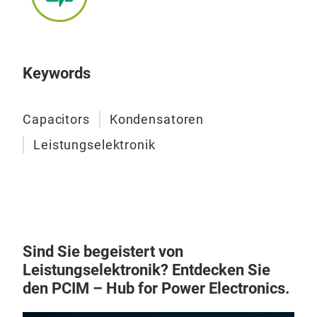
perf
zuge
sowi
Seri
Zwis
Eige
Ener
Keywords
sorg
reih
Spit
ebe
Filt
Capacitors
Kondensatoren
rech
unse
Anf
Leistungselektronik
dies
Umri
ZU 
Alu
Emp
stab
dene
einf
Isol
beso
Kapa
Sind Sie begeistert von
sich
E61
fla
Leistungselektronik? Entdecken Sie
Spa
Gle
spez
den PCIM – Hub for Power Electronics.
Kon
Kun
mit 
Für
Anw
Teil