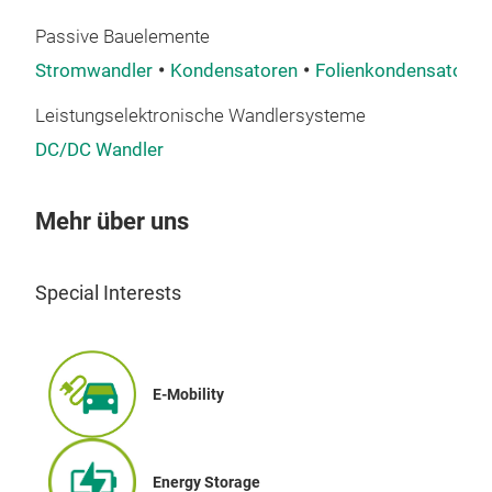
reib
Sich
Passive Bauelemente
Kons
Stromwandler
Kondensatoren
Folienkondensatoren
gro
Leistungselektronische Wandlersysteme
Stro
gro
DC/DC Wandler
bedi
Meh
DC 
Mehr über uns
Met
Sie 
glei
Elko
weit
Special Interests
Kapa
*DR
nied
hoh
Rich
drei
E-Mobility
ZWI
durc
ORI
Die 
pro 
spez
"un
Energy Storage
ans