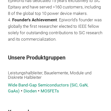
Epiworld has dedicated 15 years exclusively to SiC
Epitaxy and have served >160 customers, including
8 of the global top 10 power device makers.
4.
Founder's Achievement
: Epiworld's founder was
6, 8
globally the first researcher elected to IEEE fellow
Epiw
solely for outstanding contributions to SiC research
AI, 
and its commercialization.
serv
epiw
Unsere Produktgruppen
devi
Leistungshalbleiter, Bauelemente, Module und
Diskrete Halbleiter
Wide Band-Gap Semiconductors (SiC, GaN,
GaAs)
Dioden
MOSFETs