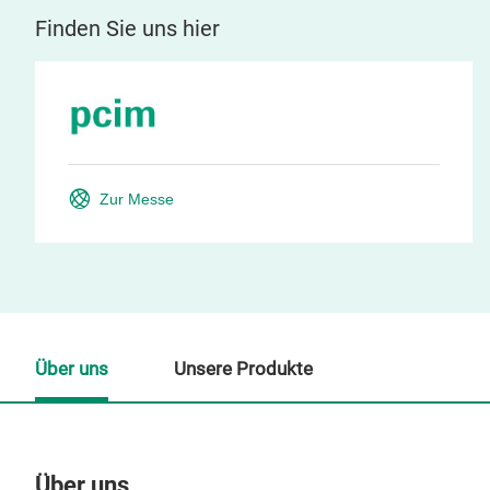
Finden Sie uns hier
Zur Messe
Über uns
Unsere Produkte
Über uns
Un