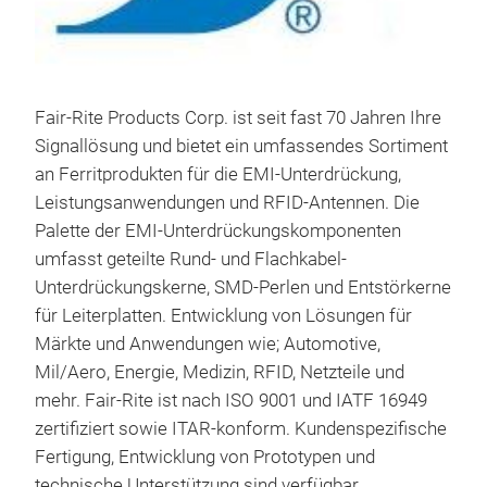
wir 
jetz
mini
Temp
Fair-Rite Products Corp. ist seit fast 70 Jahren Ihre
Mate
Signallösung und bietet ein umfassendes Sortiment
erwe
an Ferritprodukten für die EMI-Unterdrückung,
Netz
Leistungsanwendungen und RFID-Antennen. Die
MHz 
Palette der EMI-Unterdrückungskomponenten
erhö
umfasst geteilte Rund- und Flachkabel-
neue
Unterdrückungskerne, SMD-Perlen und Entstörkerne
Prod
für Leiterplatten. Entwicklung von Lösungen für
Betr
Märkte und Anwendungen wie; Automotive,
stab
Mil/Aero, Energie, Medizin, RFID, Netzteile und
MHz
mehr. Fair-Rite ist nach ISO 9001 und IATF 16949
über
zertifiziert sowie ITAR-konform. Kundenspezifische
Verl
Fertigung, Entwicklung von Prototypen und
die
Kun
technische Unterstützung sind verfügbar.