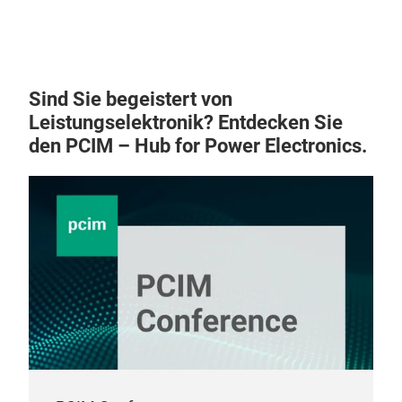
bear
entw
Pla
Unte
Pla
durc
Sind Sie begeistert von
Größ
best
Leistungselektronik? Entdecken Sie
viel
gewä
den PCIM – Hub for Power Electronics.
Leit
die 
neu
Prot
Ober
herv
übe
umfa
höh
sind
der 
Unse
Hers
kos
währ