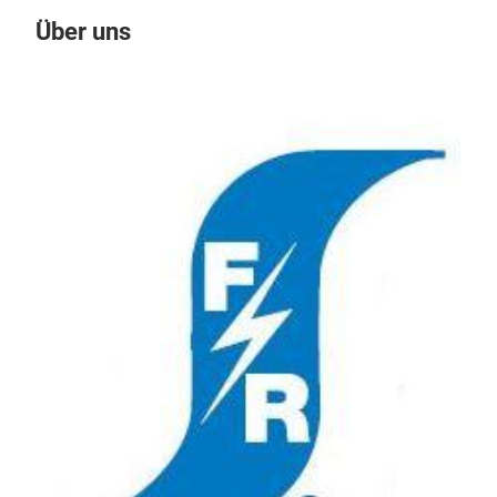
Über uns
Un
Hoc
Fair
Hoc