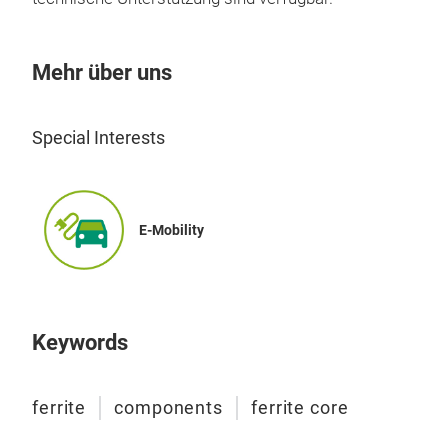
Scha
Mate
Fair
herv
um 
Mehr über uns
Ring
Pro
kön
Mach
Special Interests
ermö
bewe
exp
bes
E-Mobility
Entw
eine
Prot
Teil
Keywords
Woch
Hers
Kon
ferrite
components
ferrite core
ände