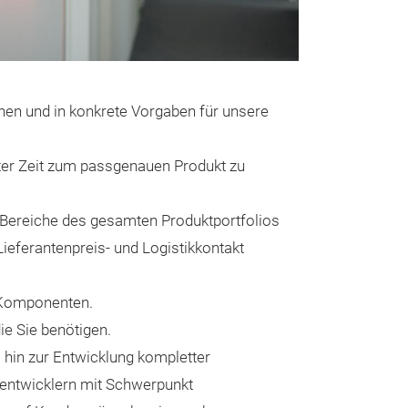
Wärmemana
Lüfter, Küh
en und in konkrete Vorgaben für unsere
Füllmateria
DC-Lüfter, axial
ter Zeit zum passgenauen Produkt zu
225mm)
EC-Lüfter (230
n Bereiche des gesamten Produktportfolios
Wärmetauscher 
Lieferantenpreis- und Logistikkontakt
Thermoelektris
Kühlkörper mit
 Komponenten.
Verdampfungs
ie Sie benötigen.
Thermische Foli
 hin zur Entwicklung kompletter
Change, Gap fill
eentwicklern mit Schwerpunkt
Thermisch leitf