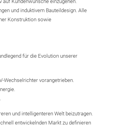
ktiv auf Kundenwünsche einzugehen.
gen und induktivem Bauteildesign. Alle
her Konstruktion sowie
Leistungs
undlegend für die Evolution unserer
IGBT- und Diode
6500V, 150-36
Bipolare Snubb
PV-Wechselrichter vorangetrieben.
6000V, 250-13.
nergie.
Thyristoren (GC
.
6500V, 200-61
SiC-MOSFET-Mo
eren und intelligenteren Welt beizutragen.
hnell entwickelnden Markt zu definieren