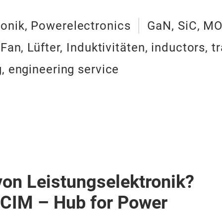
ronik, Powerelectronics
GaN, SiC, M
an, Lüfter, Induktivitäten, inductors, t
, engineering service
von Leistungselektronik?
PCIM – Hub for Power