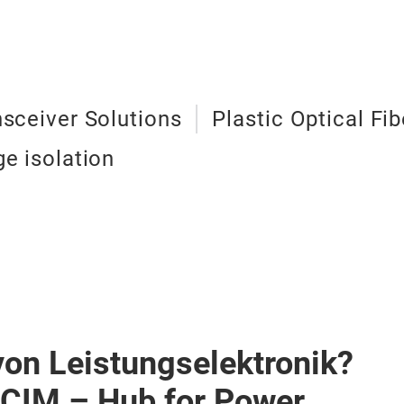
nsceiver Solutions
Plastic Optical Fi
ge isolation
von Leistungselektronik?
PCIM – Hub for Power