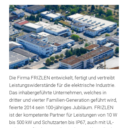
Die Firma FRIZLEN entwickelt, fertigt und vertreibt
T10
Leistungswiderstände für die elektrische Industrie.
Das inhabergeführte Unternehmen, welches in
Drah
dritter und vierter Familien-Generation geführt wird,
z.B.
feierte 2014 sein 100-jähriges Jubiläum. FRIZLEN
aufg
ist der kompetente Partner für Leistungen von 10 W
dar
bis 500 kW und Schutzarten bis IP67, auch mit UL-
vers