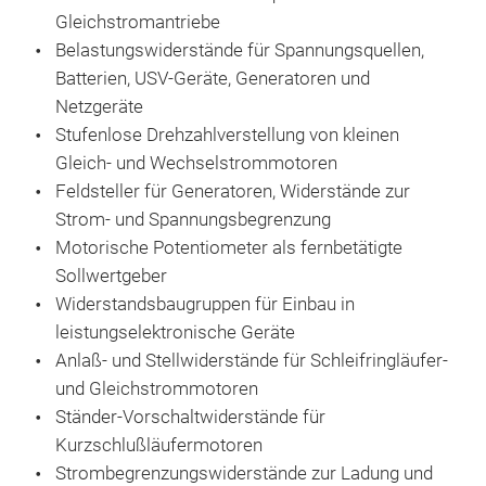
Gleichstromantriebe
Anw
Belastungswiderstände für Spannungsquellen,
Ent
Batterien, USV-Geräte, Generatoren und
Netzgeräte
Stufenlose Drehzahlverstellung von kleinen
Gleich- und Wechselstrommotoren
Feldsteller für Generatoren, Widerstände zur
Strom- und Spannungsbegrenzung
Motorische Potentiometer als fernbetätigte
Sollwertgeber
Widerstandsbaugruppen für Einbau in
leistungselektronische Geräte
Anlaß- und Stellwiderstände für Schleifringläufer-
und Gleichstrommotoren
T60
Ständer-Vorschaltwiderstände für
Stah
Kurzschlußläufermotoren
einb
Strombegrenzungswiderstände zur Ladung und