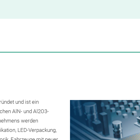
ündet und ist ein
schen AlN- und Al2O3-
ernehmens werden
kation, LED-Verpackung,
orik, Fahrzeuge mit neuer