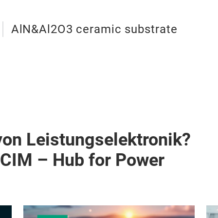
AlN&Al2O3 ceramic substrate
von Leistungselektronik?
PCIM – Hub for Power