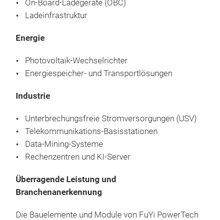
On-Board-Ladegeräte (OBC)
Ladeinfrastruktur
IGB
Energie
Photovoltaik-Wechselrichter
Energiespeicher- und Transportlösungen
Industrie
Unterbrechungsfreie Stromversorgungen (USV)
Telekommunikations-Basisstationen
Data-Mining-Systeme
Rechenzentren und KI-Server
Überragende Leistung und
Branchenanerkennung
Die Bauelemente und Module von FuYi PowerTech