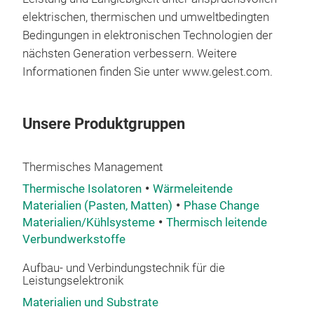
Haft
elektrischen, thermischen und umweltbedingten
Kuns
Bedingungen in elektronischen Technologien der
prim
nächsten Generation verbessern. Weitere
Subs
Informationen finden Sie unter www.gelest.com
.
Aus
zu 
Unsere Produktgruppen
Zugf
Thermisches Management
Thermische Isolatoren
Wärmeleitende
Materialien (Pasten, Matten)
Phase Change
Materialien/Kühlsysteme
Thermisch leitende
ExS
Verbundwerkstoffe
sel
Aufbau- und Verbindungstechnik für die
ExSi
Leistungselektronik
tra
Materialien und Substrate
Elek