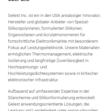
Gelest Inc. ist ein in den USA ansässiger Innovator,
Hersteller und globaler Anbieter von Spezial-
Silikonpolymeren, formulierten Silikonen,
Organosilanen und Acrylatmonomeren für
fortschrittliche Elektronikmärkte mit besonderem
Fokus auf Leistungselektronik. Unsere Materialien
ermöglichen Thermomanagement, elektrische
Isolierung und langfristige Zuverlässigkeit in
Hochspannungs- und
Hochleistungsdichtesystemen sowie in kritischer
ExS
elektronischer Infrastruktur.
Nie
Sil
ExSi
Aufbauend auf umfassender Expertise in der
plat
Silanchemie und Silikonformulierung entwickelt
ele
Gelest anwendungsorientierte Lösungen, die
entw
Leistung und Langlebigkeit unter anspruchsvollen