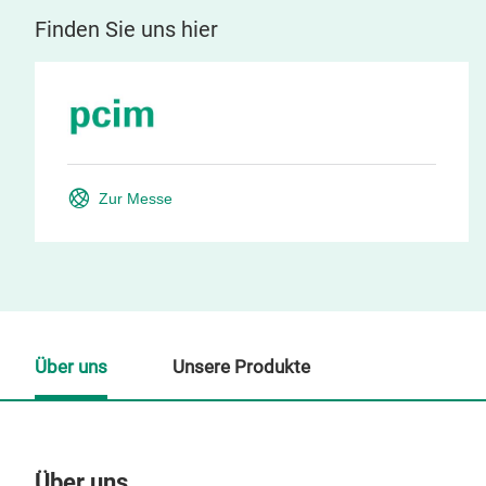
Finden Sie uns hier
Zur Messe
Über uns
Unsere Produkte
Über uns
Un