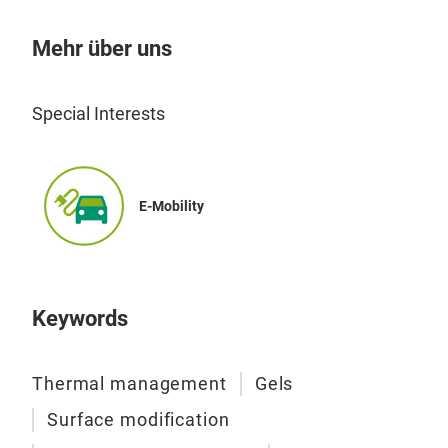
lich
Mehr über uns
SB 1
mit 
Plat
Special Interests
E-Mobility
Keywords
ExS
Sil
Thermal management
Gels
ExSi
Surface modification
pot