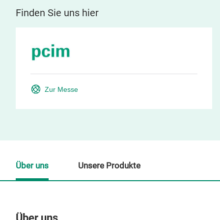
Finden Sie uns hier
Zur Messe
Über uns
Unsere Produkte
Über uns
Un