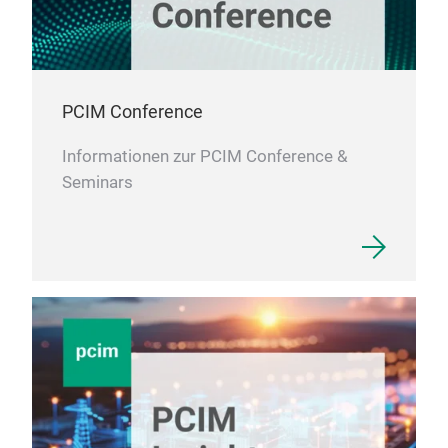
PCIM Conference
Informationen zur PCIM Conference &
Seminars
ver
Verg
Leit
Verg
wass
stör
Stabi
elekt
Produ