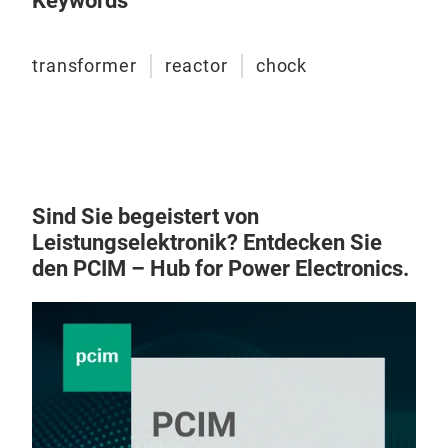
Keywords
transformer
reactor
chock
Tro
Troc
Sola
eing
Sind Sie begeistert von
aus.
Leistungselektronik? Entdecken Sie
Kap
den PCIM – Hub for Power Electronics.
hers
Dien