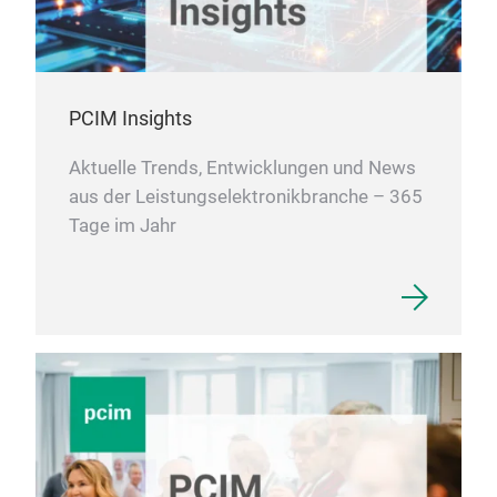
abde
ents
werde
Verg
Isol
PCIM Insights
vers
Aktuelle Trends, Entwicklungen und News
aus der Leistungselektronikbranche – 365
Tage im Jahr