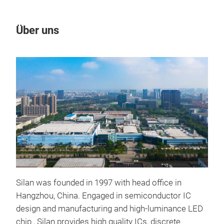
Über uns
Un
M
Silan was founded in 1997 with head office in
IGB
Hangzhou, China. Engaged in semiconductor IC
design and manufacturing and high-luminance LED
M
chip , Silan provides high quality ICs, discrete