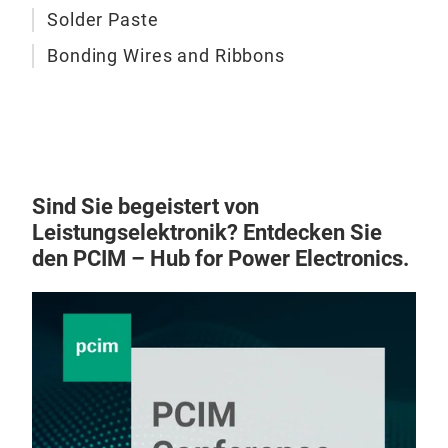
temp
Solder Paste
Her
sint
faci
Bonding Wires and Ribbons
engi
semi
modu
alte
elec
reli
modu
M
and 
Sind Sie begeistert von
Die 
Leistungselektronik? Entdecken Sie
cate
den PCIM – Hub for Power Electronics.
- Th
in p
inno
perf