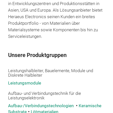
in Entwicklungszentren und Produktionsstätten in
Cond
Asien, USA und Europa. Als Lösungsanbieter bietet
tec
Heraeus Electronics seinen Kunden ein breites
subs
Produktportfolio - von Materialien über
bra
Materialsysteme sowie Komponenten bis hin zu
Cond
Serviceleistungen.
reli
sold
AMB 
Unsere Produktgruppen
Cu l
and
Leistungshalbleiter, Bauelemente, Module und
Diskrete Halbleiter
Leistungsmodule
Aufbau- und Verbindungstechnik für die
mAgi
Leistungselektronik
Mod
Aufbau-/Verbindungstechnologien
Keramische
Sint
Substrate
Lötmaterialien
Sint