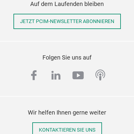
Auf dem Laufenden bleiben
Sch
und 
Die
Stan
JETZT PCIM-NEWSLETTER ABONNIEREN
biet
Fert
Prod
Pro
Baut
Füge
Folgen Sie uns auf
Fun
facebook
linkedin
youtube
podcas
Wir helfen Ihnen gerne weiter
KONTAKTIEREN SIE UNS