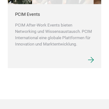
Batt
Kom
Gro
Bei
Z: 
PCIM Events
Lase
Schn
PCIM After-Work Events bieten
eine
Frei
Networking und Wissensaustausch. PCIM
Der
Geo
International eine globale Plattformen für
frei
Akti
Anw
Innovation und Marktentwicklung.
Lase
Sens
Sch
Geom
rege
Sch
Nie
emp
Schw
Sch
2 L
Schw
uml
Lase
Ausw
Bild
Kon
Korr
Her
Ger
Achs
Bel
Proz
Pro
der 
Pro