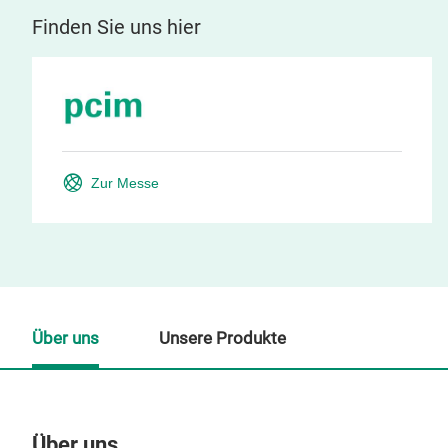
Finden Sie uns hier
Zur Messe
Über uns
Unsere Produkte
Über uns
Un