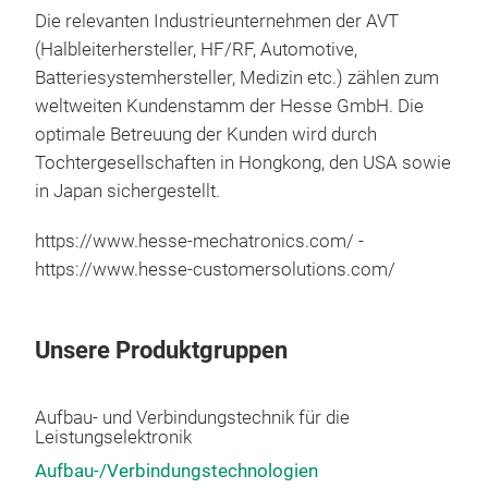
Kupf
verb
Die relevanten Industrieunternehmen der AVT
The
Hess
(Halbleiterhersteller, HF/RF, Automotive,
Her
Aut
Drah
Batteriesystemhersteller, Medizin etc.) zählen zum
Gesc
und
Wed
weltweiten Kundenstamm der Hesse GmbH. Die
Wech
Bon
Betr
optimale Betreuung der Kunden wird durch
weni
Wedg
Tochtergesellschaften in Hongkong, den USA sowie
Als
Proz
in Japan sichergestellt.
Bond
groß
eine
Appl
https://www.hesse-mechatronics.com/ -
Qual
Anw
https://www.hesse-customersolutions.com/
einz
kön
Bond
Betr
zukü
biet
Unsere Produktgruppen
wese
600 
Zusä
Die 
Aufbau- und Verbindungstechnik für die
Hess
zahl
Leistungselektronik
Aut
Aufbau-/Verbindungstechnologien