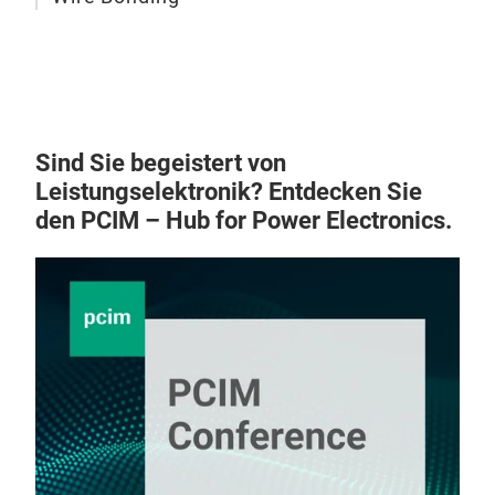
begr
und
unte
Anw
Batt
eine
Sind Sie begeistert von
und 
Leistungselektronik? Entdecken Sie
exak
den PCIM – Hub for Power Electronics.
opti
schn
mit
die
Pro
Sma
fort
Aufs
Las
dyn