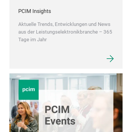
Ausw
Bel
PCIM Insights
Kon
Pro
Her
Pro
Aktuelle Trends, Entwicklungen und News
Achs
und 
aus der Leistungselektronikbranche – 365
Proz
Stan
Tage im Jahr
der 
Fert
Sch
Die
biet
Prod
Las
Pro
Las
Baut
und
Füge
Der 
Funk
Sch
Tie
auf 