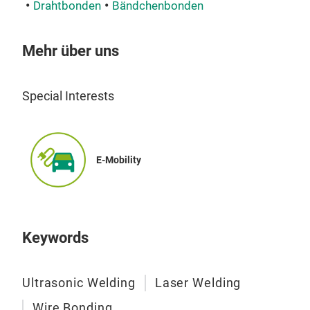
Drahtbonden
Bändchenbonden
Ult
Mehr über uns
SW
Sma
Special Interests
Sch
Ter
Smar
Tec
E-Mobility
Die 
Sch
und
die 
Keywords
sowi
Pro
Smar
Ultrasonic Welding
Laser Welding
Ultr
Hers
Wire Bonding