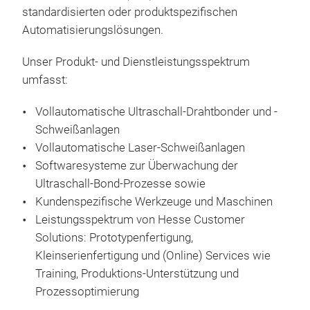
standardisierten oder produktspezifischen
Automatisierungslösungen.
Unser Produkt- und Dienstleistungsspektrum
umfasst:
Vollautomatische Ultraschall-Drahtbonder und -
Dra
Schweißanlagen
Vollautomatische Laser-Schweißanlagen
Vol
Softwaresysteme zur Überwachung der
Dic
Ultraschall-Bond-Prozesse sowie
Wedg
Kundenspezifische Werkzeuge und Maschinen
Anf
Leistungsspektrum von Hesse Customer
Flex
Solutions: Prototypenfertigung,
Leis
Opt
Kleinserienfertigung und (Online) Services wie
alte
Soft
Training, Produktions-Unterstützung und
Drah
Rich
Prozessoptimierung
wec
Bon