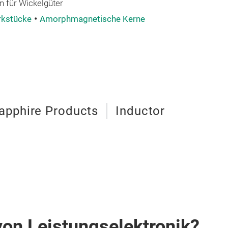
n für Wickelgüter
rkstücke
Amorphmagnetische Kerne
apphire Products
Inductor
von Leistungselektronik?