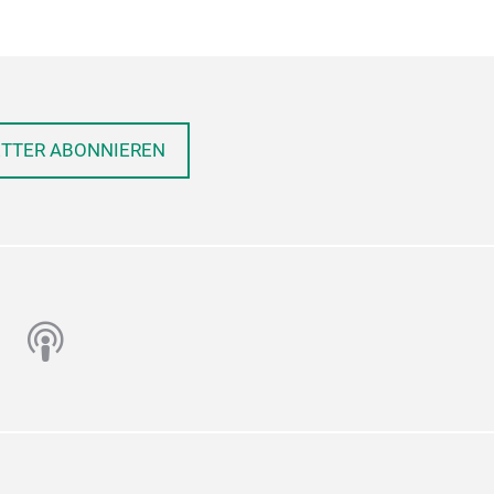
ETTER ABONNIEREN
n
utube
podcast