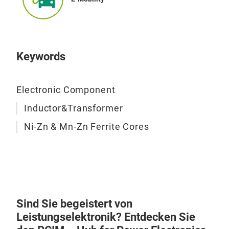
ans
Desi
und 
in v
Keywords
hina
Tem
Umwe
Electronic Component
Anwe
Inductor&Transformer
USB-
Com
Ni-Zn & Mn-Zn Ferrite Cores
Fer
Kom
Fer
Baut
Mit
wur
Perm
Sind Sie begeistert von
Sign
Leistungselektronik? Entdecken Sie
Sign