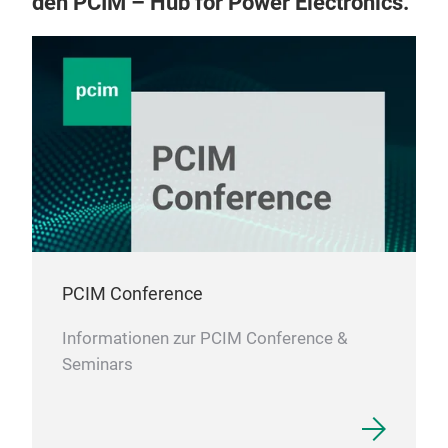
den PCIM – Hub for Power Electronics.
biet
Sign
einf
vers
Anwe
Mitt
Spul
Lan
dra
PCIM Conference
Informationen zur PCIM Conference &
Seminars