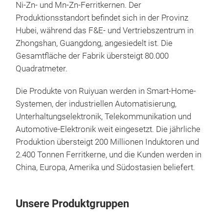
Ni-Zn- und Mn-Zn-Ferritkernen. Der
Lei
Produktionsstandort befindet sich in der Provinz
zeic
Hubei, während das F&E- und Vertriebszentrum in
nied
Zhongshan, Guangdong, angesiedelt ist. Die
wodu
Gesamtfläche der Fabrik übersteigt 80.000
mini
Quadratmeter.
hoh
Ener
Die Produkte von Ruiyuan werden in Smart-Home-
stab
Systemen, der industriellen Automatisierung,
aus
Unterhaltungselektronik, Telekommunikation und
Stab
Automotive-Elektronik weit eingesetzt. Die jährliche
unte
Produktion übersteigt 200 Millionen Induktoren und
ans
2.400 Tonnen Ferritkerne, und die Kunden werden in
Bau
China, Europa, Amerika und Südostasien beliefert.
naht
Lei
Wand
Unsere Produktgruppen
und