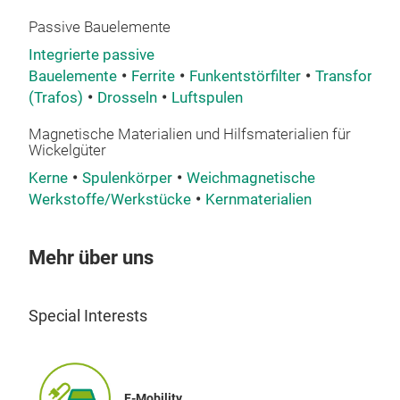
Passive Bauelemente
Integrierte passive
Bauelemente
Ferrite
Funkentstörfilter
Transformat
(Trafos)
Drosseln
Luftspulen
Magnetische Materialien und Hilfsmaterialien für
Ferr
Wickelgüter
Ferr
Kerne
Spulenkörper
Weichmagnetische
mag
Werkstoffe/Werkstücke
Kernmaterialien
hoch
Scha
Mehr über uns
sta
geri
effi
Special Interests
gewä
Perm
Indu
E-Mobility