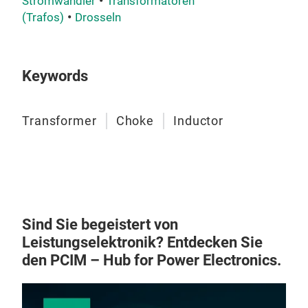
Stromwandler
Transformatoren
‌Ind
(Trafos)
Drosseln
elec
powe
DCDC
Keywords
and
Transformer
Choke
Inductor
Sind Sie begeistert von
Leistungselektronik? Entdecken Sie
den PCIM – Hub for Power Electronics.