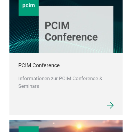
Cho
‌A c
that
elec
supp
requ
PCIM Conference
Informationen zur PCIM Conference &
Seminars