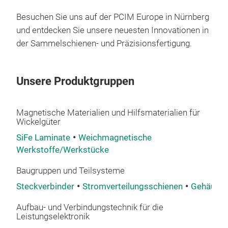
Las
Besuchen Sie uns auf der PCIM Europe in Nürnberg
Uns
und entdecken Sie unsere neuesten Innovationen in
Pro
der Sammelschienen- und Präzisionsfertigung.
Tol
ele
Mit
Unsere Produktgruppen
im e
Lief
Wir 
Magnetische Materialien und Hilfsmaterialien für
Wickelgüter
Aut
ern
SiFe Laminate
Weichmagnetische
Werkstoffe/Werkstücke
Zuve
Baugruppen und Teilsysteme
Steckverbinder
Stromverteilungsschienen
Gehäuset
Aufbau- und Verbindungstechnik für die
Leistungselektronik