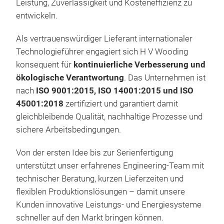
Leistung, Zuverlässigkeit und Kosteneffizienz zu
und
entwickeln.
Dur
Dra
Als vertrauenswürdiger Lieferant internationaler
µm.
Technologieführer engagiert sich H V Wooding
H V
konsequent für
kontinuierliche Verbesserung und
Pro
ökologische Verantwortung
. Das Unternehmen ist
Proj
nach
ISO 9001:2015, ISO 14001:2015 und ISO
Klei
45001:2018
zertifiziert und garantiert damit
geom
gleichbleibende Qualität, nachhaltige Prozesse und
Inte
sichere Arbeitsbedingungen.
Qual
Von der ersten Idee bis zur Serienfertigung
unterstützt unser erfahrenes Engineering-Team mit
Prä
technischer Beratung, kurzen Lieferzeiten und
H V
flexiblen Produktionslösungen – damit unsere
Met
Kunden innovative Leistungs- und Energiesysteme
prä
schneller auf den Markt bringen können.