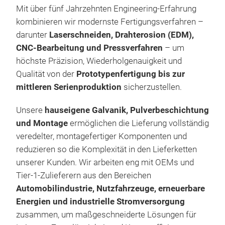
Ene
Mit über fünf Jahrzehnten Engineering-Erfahrung
Von
kombinieren wir modernste Fertigungsverfahren –
Ser
darunter
Laserschneiden, Drahterosion (EDM),
Las
CNC-Bearbeitung und Pressverfahren
– um
und 
höchste Präzision, Wiederholgenauigkeit und
Wied
Qualität von der
Prototypenfertigung bis zur
Gal
mittleren Serienproduktion
sicherzustellen.
Isol
Mont
Unsere
hauseigene Galvanik, Pulverbeschichtung
Wir 
und Montage
ermöglichen die Lieferung vollständig
Bere
veredelter, montagefertiger Komponenten und
Indu
reduzieren so die Komplexität in den Lieferketten
Ver
unserer Kunden. Wir arbeiten eng mit OEMs und
Ele
Tier-1-Zulieferern aus den Bereichen
Automobilindustrie, Nutzfahrzeuge, erneuerbare
Wir 
Energien und industrielle Stromversorgung
Ker
zusammen, um maßgeschneiderte Lösungen für
Spez