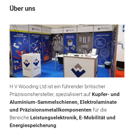
Über uns
Un
H V Wooding Ltd ist ein führender britischer
Präzisionshersteller, spezialisiert auf
Kupfer- und
Kup
Aluminium-Sammelschienen, Elektrolaminate
und Präzisionsmetallkomponenten
für die
H V 
Bereiche
Leistungselektronik, E-Mobilität und
Alu
Energiespeicherung
.
der