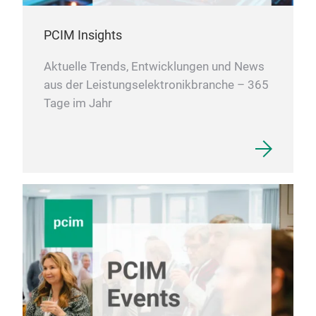
aufw
Wass
Durc
PCIM Insights
Ansc
Wid
Kon
Kor
Aktuelle Trends, Entwicklungen und News
um d
GPO-
aus der Leistungselektronikbranche – 365
Anti
Isol
Tage im Jahr
aufg
verb
Die
Fest
viel
Spur
eing
ver
Wech
Wide
Bahn
werd
Rad
redu
in 
Anw
Die
Entl
eine
Übe