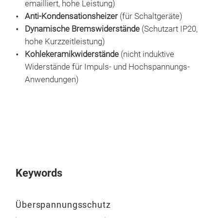
eng
Die 
emailliert, hohe Leistung)
spez
Sche
Anti-Kondensationsheizer
(für Schaltgeräte)
zu 
Par
Dynamische Bremswiderstände
(Schutzart IP20,
ein
grö
hohe Kurzzeitleistung)
Was
Stro
Kohlekeramikwiderstände
(nicht induktive
Tech
eine
Widerstände für Impuls- und Hochspannungs-
die 
dem 
Anwendungen)
wähl
Kund
Tole
voll
Stab
anbi
habe
ver
Mit 
Keywords
Wide
opt
Überspannungsschutz
Mont