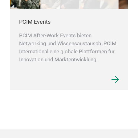
Dies
Str
noch
Reih
PCIM Events
Verb
bis 
Bitt
PCIM After-Work Events bieten
aufr
maß
Networking und Wissensaustausch. PCIM
Wide
app
International eine globale Plattformen für
ansp
uns
Innovation und Marktentwicklung.
eing
unte
- El
- Tr