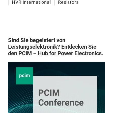
ein 
HVR International
Resistors
mech
HVR
das 
Wid
zwis
HVR 
Wid
wer
sich
aus
Wid
Sind Sie begeistert von
herg
Ener
Leistungselektronik? Entdecken Sie
Kont
den PCIM – Hub for Power Electronics.
der 
- 10
Die 
- H
- H
Hoh
Hoh
- Im
Im W