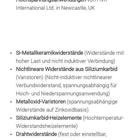
Vari
International Ltd. in Newcastle, UK
auße
Unse
dass
prob
einz
An
Si-Metallkeramikwiderstände
(Widerstände mit
Sch
hoher Last und nicht induktiver Verbindung)
vert
Nichtlineare Widerstände aus Siliziumkarbid
Stan
(Varistoren) (Nicht-induktiver nichtlinearer
Metr
Verbundwiderstand, spannungsabhängig für
Rela
Hoch- und Niederspannungsanwendung)
inne
Metalloxid-Varistoren
(spannungsabhängige
Tran
Widerstände auf Zinkoxidbasis)
Eins
Siliziumkarbid-Heizelemente
(Hochtemperatur-
Phys
Widerstandsheizelemente)
HVR
Stan
Drahtwiderstände
(fest oder einstellbar,