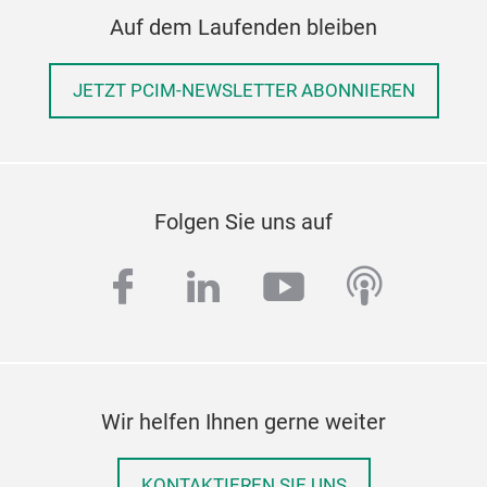
- A
Auf dem Laufenden bleiben
- Pu
JETZT PCIM-NEWSLETTER ABONNIEREN
- D
- I
Folgen Sie uns auf
- I
facebook
linkedin
youtube
podcas
- Ra
- A
- M
Wir helfen Ihnen gerne weiter
Kon
Defi
KONTAKTIEREN SIE UNS