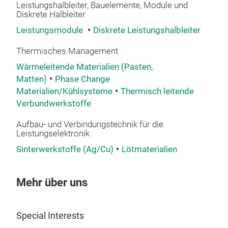
09.
Leistungshalbleiter, Bauelemente, Module und
Pr
Diskrete Halbleiter
Leistungsmodule
Diskrete Leistungshalbleiter
Imp
Pow
Thermisches Management
and
Wärmeleitende Materialien (Pasten,
Matten)
Phase Change
Materialien/Kühlsysteme
Thermisch leitende
Verbundwerkstoffe
Präs
08:
Aufbau- und Verbindungstechnik für die
Leistungselektronik
10.
In
Sinterwerkstoffe (Ag/Cu)
Lötmaterialien
Te
Mat
Mehr über uns
Gene
Cent
Special Interests