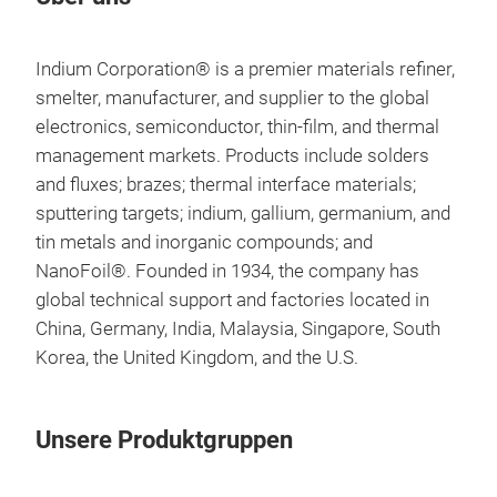
Indium Corporation® is a premier materials refiner,
smelter, manufacturer, and supplier to the global
Präs
electronics, semiconductor, thin-film, and thermal
08:
management markets. Products include solders
11.
and fluxes; brazes; thermal interface materials;
Co
sputtering targets; indium, gallium, germanium, and
Ma
tin metals and inorganic compounds; and
Inno
NanoFoil®. Founded in 1934, the company has
Pha
global technical support and factories located in
for
China, Germany, India, Malaysia, Singapore, South
Korea, the United Kingdom, and the U.S.
Unsere Produktgruppen
Präs
08: