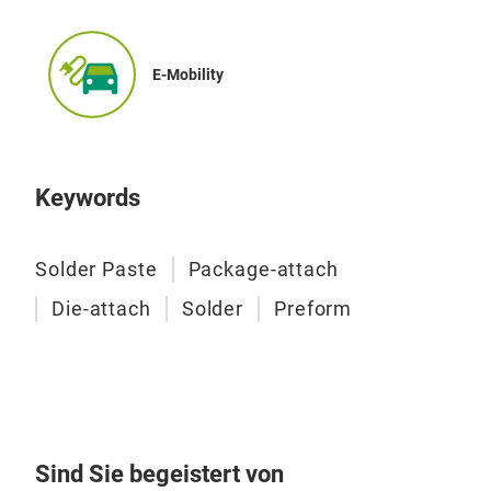
Präs
E-Mobility
09:
11.
Ex
Nex
Keywords
Inv
Solder Paste
Package-attach
Die-attach
Solder
Preform
Sind Sie begeistert von