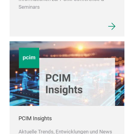
20k
Seminars
Amb
Tem
Natu
Siz
Mou
PCIM Insights
Aktuelle Trends, Entwicklungen und News