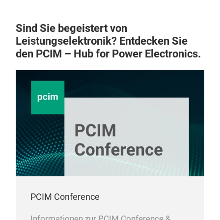
Sind Sie begeistert von
Leistungselektronik? Entdecken Sie
den PCIM – Hub for Power Electronics.
Indu
Indu
in 
mai
PCIM Conference
Par
Mai
Informationen zur PCIM Conference &