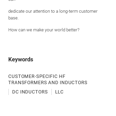
dedicate our attention to a long-term customer
base.
How can we make your world better?
Hig
Hig
Keywords
Mult
Medi
CUSTOMER-SPECIFIC HF
1.2
TRANSFORMERS AND INDUCTORS
<25
DC INDUCTORS
LLC
Buil