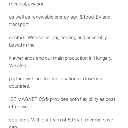
medical, aviation
typ
as well as renewable energy, agri & food, EV and
20A
transport
Res
typ
sectors. With sales, engineering and assembly
1.
based in the
Netherlands and our main production in Hungary.
We also
partner with production locations in low-cost
countries.
ISE MAGNETICS® provides both flexibility as cost
effective
solutions. With our team of 50 staff members we
can