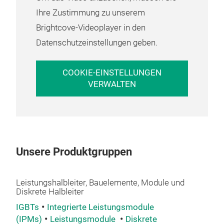
Pow
dire
Ihre Zustimmung zu unserem
eine
könn
Brightcove-Videoplayer in den
Einp
dosi
Das 
Datenschutzeinstellungen geben.
Gew
und 
Up t
Proz
inte
Subs
COOKIE-EINSTELLUNGEN
M
Int
Kont
VERWALTEN
Atta
Bul
Kont
Six-
DBC-
Usin
vers
mm 
zuge
Incl
Unsere Produktgruppen
vera
Inli
Kon
Cent
Leistungshalbleiter, Bauelemente, Module und
vert
Aut
Diskrete Halbleiter
kraf
Inse
IGBTs
Integrierte Leistungsmodule
Gehä
hea
(IPMs)
Leistungsmodule
Diskrete