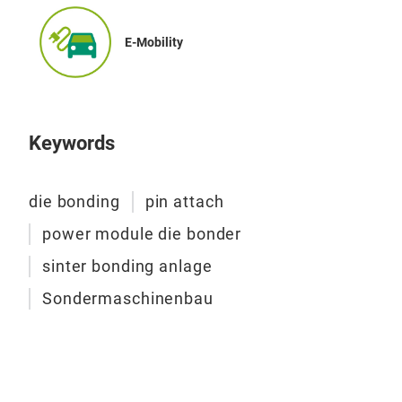
to c
ena
test
the 
E-Mobility
envi
supp
High
test
redu
with
isol
Keywords
conn
hig
unde
Very
simu
A / 
die bonding
pin attach
and 
matr
power module die bonder
TES
comb
stat
sinter bonding anlage
High
Sondermaschinenbau
ultr
to c
Low
mini