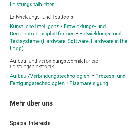
indi
Bulk
Leistungshalbleiter
opti
And
wer
Entwicklungs- und Testtools
glei
Künstliche Intelligenz
Entwicklungs- und
hohe
KDG
Demonstrationsplattformen
Entwicklungs- und
The
Testsysteme (Hardware, Software, Hardware in the
KGD
spec
Loop)
dist
Com
Aufbau- und Verbindungstechnik für die
cha
Leistungselektronik
an a
Aufbau-/Verbindungstechnologien
Prozess- und
solu
Fertigungstechnologien
Plasmareinigung
prov
Stat
over
Flex
supp
High
Mehr über uns
sys
Full
typi
Special Interests
POW
comp
test
coor