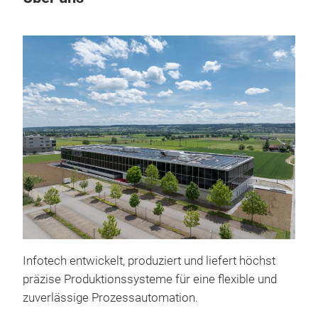
Sin
Sint
Infotech entwickelt, produziert und liefert höchst
Bond
präzise Produktionssysteme für eine flexible und
Hers
zuverlässige Prozessautomation.
der 
präz