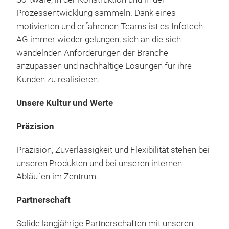
Vers
Opti
with
Prozessentwicklung sammeln. Dank eines
hoch
Vol
Anw
Supp
motivierten und erfahrenen Teams ist es Infotech
zusä
Das 
zunä
Asse
AG immer wieder gelungen, sich an die sich
Verf
beli
Sint
size
wandelnden Anforderungen der Branche
Komp
inte
Kom
Sup
anzupassen und nachhaltige Lösungen für ihre
Ultr
Ver
fert
Opti
Kunden zu realisieren.
Lei
Stif
Des
dis
Aut
inte
mehr
Unsere Kultur und Werte
Inf
Inno
Der 
Tech
Präzision
Ult
etab
Sono
voll
Präzision, Zuverlässigkeit und Flexibilität stehen bei
Sono
Inte
Pow
unseren Produkten und bei unseren internen
Plat
pro
Expe
Pow
Abläufen im Zentrum.
Peri
Site
Sch
Kom
Site
Anla
Hau
Partnerschaft
voll
Stan
Bond
Pin
inte
Solide langjährige Partnerschaften mit unseren
aut