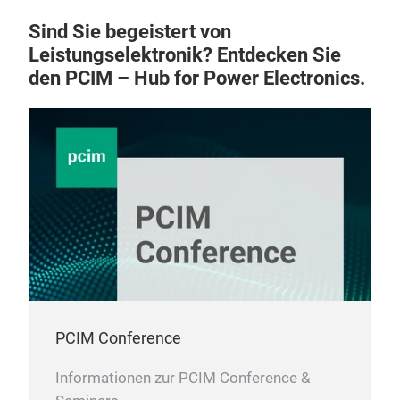
con
High
Sind Sie begeistert von
conf
Leistungselektronik? Entdecken Sie
/ 20
den PCIM – Hub for Power Electronics.
high
PCIM Conference
Informationen zur PCIM Conference &