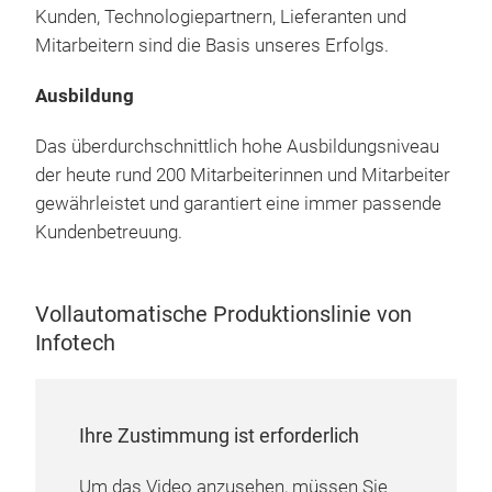
präz
Inli
Kunden, Technologiepartnern, Lieferanten und
Leis
beli
clea
Mitarbeitern sind die Basis unseres Erfolgs.
zent
KEY
Full
Pow
Ausbildung
Die 
cus
Leist
Das überdurchschnittlich hohe Ausbildungsniveau
Die
der heute rund 200 Mitarbeiterinnen und Mitarbeiter
bes
gewährleistet und garantiert eine immer passende
Effi
Kundenbetreuung.
IGB
aus
Werk
Vollautomatische Produktionslinie von
Powe
Infotech
gros
Bes
ermö
Pin
Ihre Zustimmung ist erforderlich
Flexi
Die 
Kont
Um das Video anzusehen, müssen Sie
Zusc