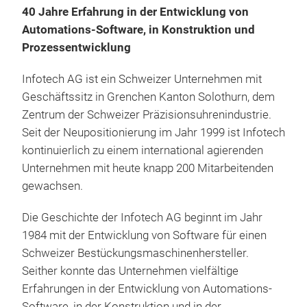
40 Jahre Erfahrung in der Entwicklung von
höch
Two 
Automations-Software, in Konstruktion und
zuver
Proc
Der 
Prozessentwicklung
Bond
Anfo
N)
Infotech AG ist ein Schweizer Unternehmen mit
Pow
Two
Geschäftssitz in Grenchen Kanton Solothurn, dem
mit 
tran
Zentrum der Schweizer Präzisionsuhrenindustrie.
voll
Heat
Seit der Neupositionierung im Jahr 1999 ist Infotech
Verg
adju
kontinuierlich zu einem international agierenden
deut
Heat
Unternehmen mit heute knapp 200 Mitarbeitenden
ans
with
gewachsen.
Aufb
Supp
Dank
Ult
Asse
Die Geschichte der Infotech AG beginnt im Jahr
Info
size
1984 mit der Entwicklung von Software für einen
Anl
spez
Jede
Schweizer Bestückungsmaschinenhersteller.
Sch
ausg
Heat
Seither konnte das Unternehmen vielfältige
Auto
Bond
adju
Erfahrungen in der Entwicklung von Automations-
Sch
Kra
Hea
Software, in der Konstruktion und in der