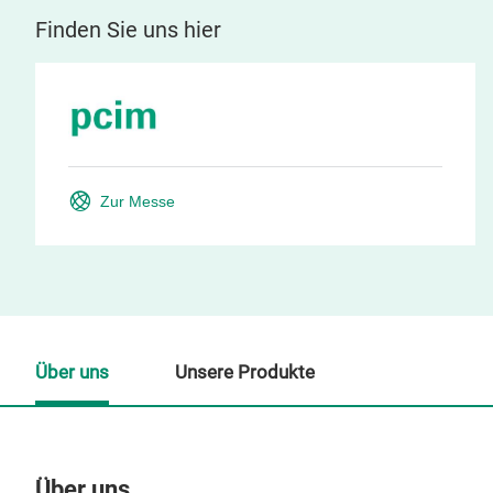
Finden Sie uns hier
Zur Messe
Über uns
Unsere Produkte
Über uns
Un