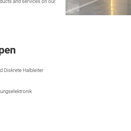
oducts and services on our
pen
 Diskrete Halbleiter
tungselektronik