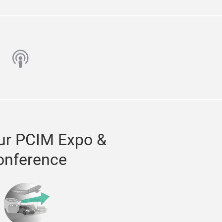
n
utube
podcast
ur PCIM Expo &
onference