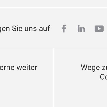
facebook
linkedi
yo
gen Sie uns auf
erne weiter
Wege z
C