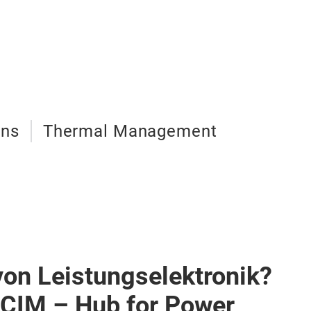
ons
Thermal Management
von Leistungselektronik?
PCIM – Hub for Power