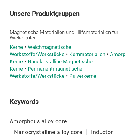
Unsere Produktgruppen
Magnetische Materialien und Hilfsmaterialien für
Wickelgüter
Kerne
Weichmagnetische
Werkstoffe/Werkstücke
Kernmaterialien
Amorphma
Kerne
Nanokristalline Magnetische
Kerne
Permanentmagnetische
Werkstoffe/Werkstücke
Pulverkerne
TR
TR
Keywords
Amorphous alloy core
Nanocrystalline alloy core
Inductor