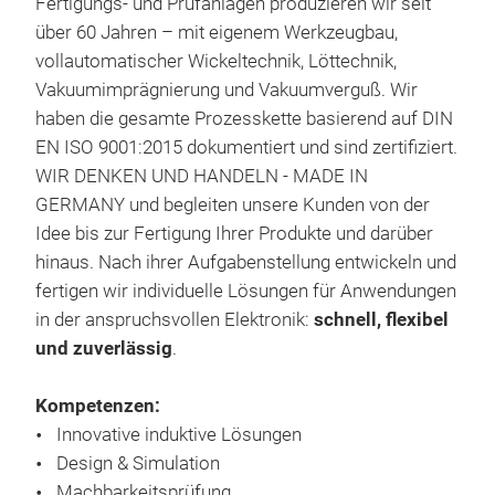
Fertigungs- und Prüfanlagen produzieren wir seit
über 60 Jahren – mit eigenem Werkzeugbau,
vollautomatischer Wickeltechnik, Löttechnik,
Vakuumimprägnierung und Vakuumverguß. Wir
haben die gesamte Prozesskette basierend auf DIN
EN ISO 9001:2015 dokumentiert und sind zertifiziert.
WIR DENKEN UND HANDELN - MADE IN
GERMANY und begleiten unsere Kunden von der
Idee bis zur Fertigung Ihrer Produkte und darüber
hinaus. Nach ihrer Aufgabenstellung entwickeln und
fertigen wir individuelle Lösungen für Anwendungen
Dro
in der anspruchsvollen Elektronik:
schnell, flexibel
und zuverlässig
.
Wir 
Baut
Kompetenzen:
Tech
Innovative induktive Lösungen
Spei
Design & Simulation
Ver
Machbarkeitsprüfung