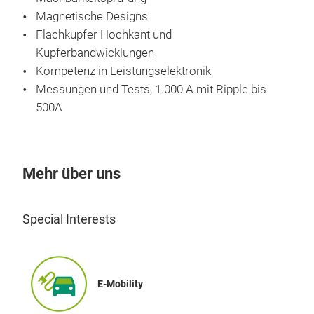
Ents
Magnetische Designs
Hoc
Flachkupfer Hochkant und
AC 
Kupferbandwicklungen
Rin
Kompetenz in Leistungselektronik
Str
Messungen und Tests, 1.000 A mit Ripple bis
PFC
500A
Mehr über uns
Special Interests
Übe
Res
Spez
E-Mobility
Str
Spe