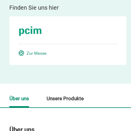
Finden Sie uns hier
Zur Messe
Über uns
Unsere Produkte
Über uns
Un