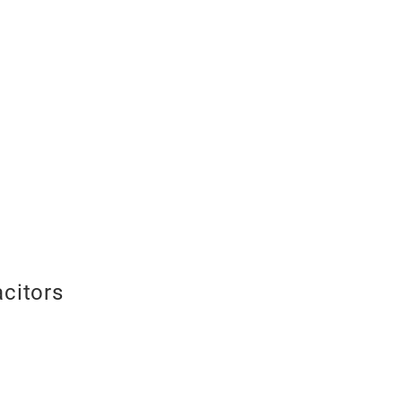
Type
citors