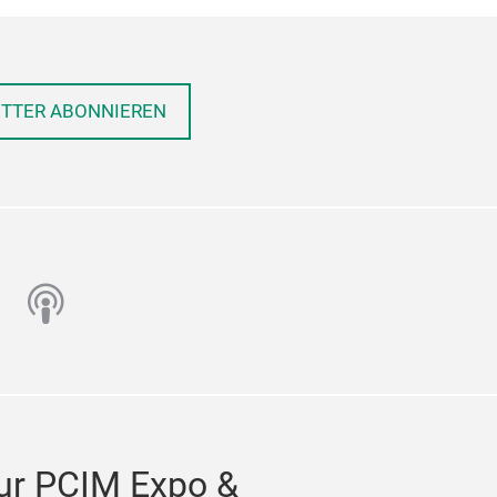
ETTER ABONNIEREN
n
utube
podcast
ur PCIM Expo &