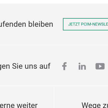
ufenden bleiben
JETZT PCIM-NEWSL
facebook
linkedi
yo
gen Sie uns auf
erne weiter
Wege z