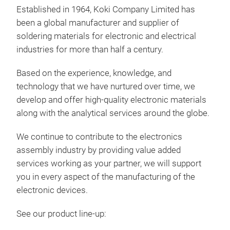
Oxi
Established in 1964, Koki Company Limited has
seri
been a global manufacturer and supplier of
The 
soldering materials for electronic and electrical
with
industries for more than half a century.
pow
Sinc
Based on the experience, knowledge, and
clea
technology that we have nurtured over time, we
inte
Suit
develop and offer high-quality electronic materials
wire
and
along with the analytical services around the globe.
This
Ensu
pref
Sign
We continue to contribute to the electronics
app
elim
assembly industry by providing value added
typi
Avai
services working as your partner, we will support
See
Sn5S
you in every aspect of the manufacturing of the
glo
vers
electronic devices.
Both
See our product line-up: